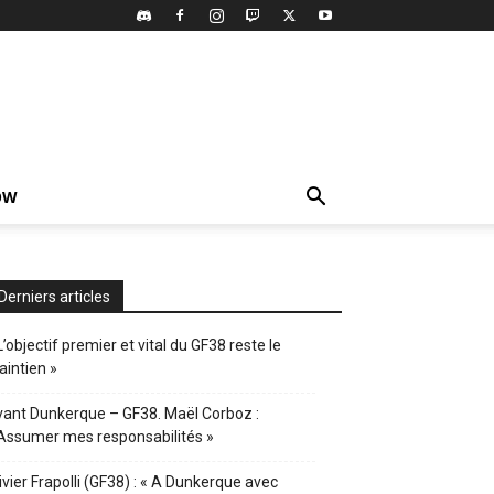
OW
Derniers articles
L’objectif premier et vital du GF38 reste le
intien »
ant Dunkerque – GF38. Maël Corboz :
Assumer mes responsabilités »
ivier Frapolli (GF38) : « A Dunkerque avec