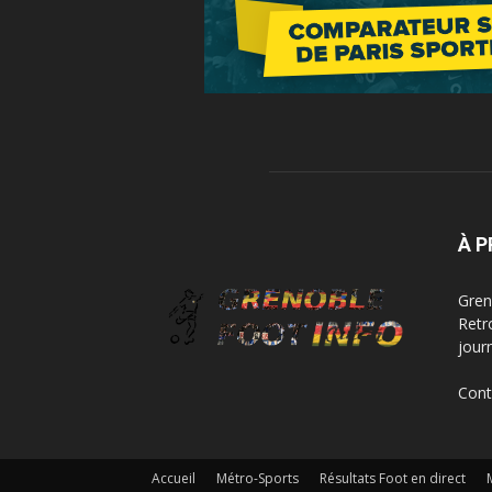
À 
Greno
Retr
jour
Cont
Accueil
Métro-Sports
Résultats Foot en direct