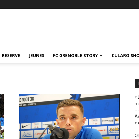
RESERVE
JEUNES
FC GRENOBLE STORY
CULARO SH
« 
ma
Av
« 
Ol