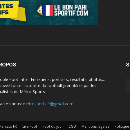
PROPOS
S
ble Foot Info - Entretiens, portraits, résultats, photos...
ouvez toute l'actualité du football grenoblois par les
nalistes de Métro-Sports
actez-nous:
metrosports.fr@gmail.com
Mercato FR
Live Foot
Foot du jour
CGU
Mentions légales
Politique