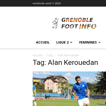
vendredi, août 7, 2026
Grenoble
Foot
Info
ACCUEIL
LIGUE 2
FEMININES
Accueil
Tags
Alan Kerouedan
Tag: Alan Kerouedan