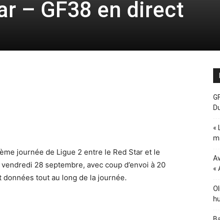
ar – GF38 en direct
GF
D
« 
ma
ème journée de Ligue 2 entre le Red Star et le
Av
e vendredi 28 septembre, avec coup d’envoi à 20
« 
 données tout au long de la journée.
Ol
hu
Ba