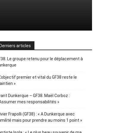
Derniers articles
38. Le groupe retenu pour le déplacement à
unkerque
L’objectif premier et vital du GF38 reste le
intien »
ant Dunkerque – GF38. Maël Corboz :
Assumer mes responsabilités »
ivier Frapolli (GF38) : « A Dunkerque avec
milité mais pour prendre au moins 1 point »
ptiste Isola : « Le plus beau souvenir de ma