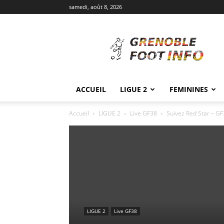
samedi, août 8, 2026
Grenoble
Foot
Info
ACCUEIL
LIGUE 2
FEMININES
Accueil
LIGUE 2
Live GF38
Suivez Red Star – GF
LIGUE 2
Live GF38