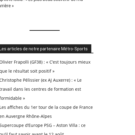
rrière »
Les articles de notre partenaire Métro-Sports
Olivier Frapolli (GF38) : « C’est toujours mieux
que le résultat soit positif »
Christophe Pélissier (ex AJ Auxerre) : « Le
travail dans les centres de formation est
formidable »
Les affiches du 1er tour de la coupe de France
en Auvergne Rhône-Alpes
Supercoupe d’Europe PSG – Aston Villa : ce
qu’il faut savoir avant le 12 août