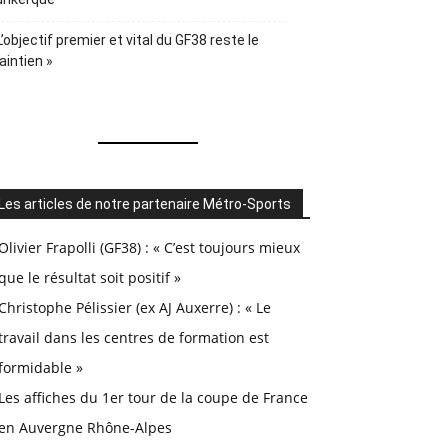
L’objectif premier et vital du GF38 reste le
intien »
Les articles de notre partenaire Métro-Sports
Olivier Frapolli (GF38) : « C’est toujours mieux
que le résultat soit positif »
Christophe Pélissier (ex AJ Auxerre) : « Le
travail dans les centres de formation est
formidable »
Les affiches du 1er tour de la coupe de France
en Auvergne Rhône-Alpes