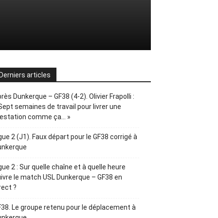
Derniers articles
rès Dunkerque – GF38 (4-2). Olivier Frapolli :
Sept semaines de travail pour livrer une
restation comme ça… »
gue 2 (J1). Faux départ pour le GF38 corrigé à
unkerque
gue 2 : Sur quelle chaîne et à quelle heure
ivre le match USL Dunkerque – GF38 en
rect ?
38. Le groupe retenu pour le déplacement à
unkerque