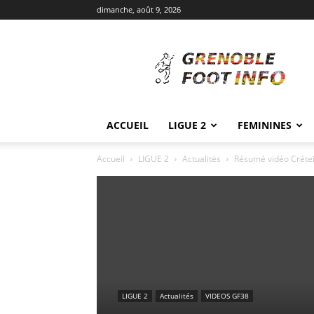
dimanche, août 9, 2026
Grenoble
Foot
Info
ACCUEIL
LIGUE 2
FEMININES
Accueil
LIGUE 2
Actualités
Résumé vidéo Crétei
LIGUE 2
Actualités
VIDEOS GF38