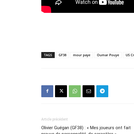
TAGS
GF38
mour paye
Oumar Pouye
US Cr
Article précédent
Olivier Guégan (GF38) : « Mes joueurs ont fait
preuve de personnalité, de caractère »