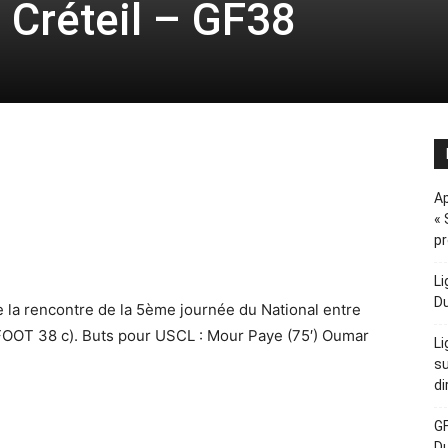
Créteil – GF38
Ap
« 
p
Li
D
e la rencontre de la 5ème journée du National entre
OT 38 c). Buts pour USCL : Mour Paye (75′) Oumar
Li
su
di
GF
D