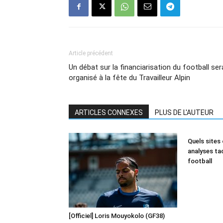
Article précédent
Un débat sur la financiarisation du football ser
organisé à la fête du Travailleur Alpin
ARTICLES CONNEXES
PLUS DE L'AUTEUR
Quels sites 
analyses ta
football
[Officiel] Loris Mouyokolo (GF38)