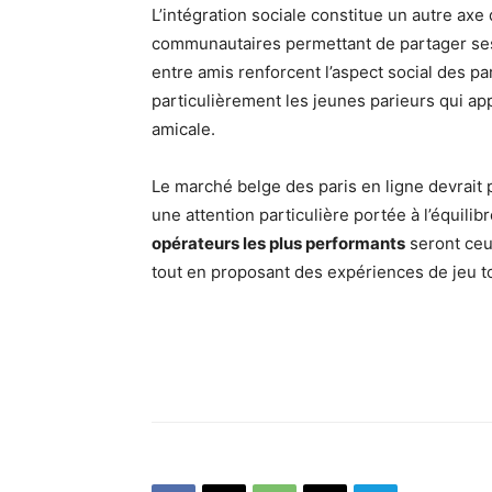
L’intégration sociale constitue un autre ax
communautaires permettant de partager ses 
entre amis renforcent l’aspect social des par
particulièrement les jeunes parieurs qui a
amicale.
Le marché belge des paris en ligne devrait 
une attention particulière portée à l’équilib
opérateurs les plus performants
seront ceu
tout en proposant des expériences de jeu t