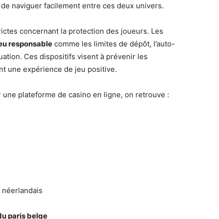
de naviguer facilement entre ces deux univers.
ictes concernant la protection des joueurs. Les
eu responsable
comme les limites de dépôt, l’auto-
ation. Ces dispositifs visent à prévenir les
nt une expérience de jeu positive.
r une plateforme de casino en ligne, on retrouve :
s
t néerlandais
du paris belge