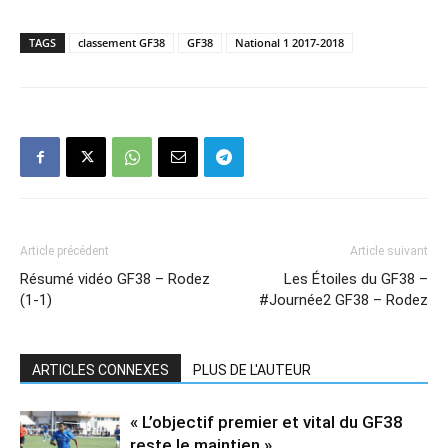
TAGS
classement GF38
GF38
National 1 2017-2018
Article précédent
Article suivant
Résumé vidéo GF38 – Rodez
Les Étoiles du GF38 –
(1-1)
#Journée2 GF38 – Rodez
ARTICLES CONNEXES
PLUS DE L'AUTEUR
« L’objectif premier et vital du GF38
reste le maintien »