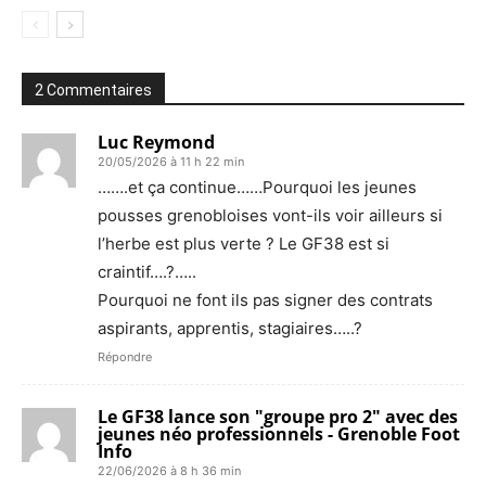
2 Commentaires
Luc Reymond
20/05/2026 à 11 h 22 min
…….et ça continue……Pourquoi les jeunes
pousses grenobloises vont-ils voir ailleurs si
l’herbe est plus verte ? Le GF38 est si
craintif….?…..
Pourquoi ne font ils pas signer des contrats
aspirants, apprentis, stagiaires…..?
Répondre
Le GF38 lance son "groupe pro 2" avec des
jeunes néo professionnels - Grenoble Foot
Info
22/06/2026 à 8 h 36 min