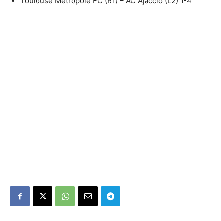
Toulouse Métropole FC (R1) – AC Ajaccio (L2) 1-4