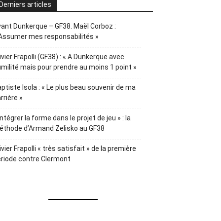
Derniers articles
ant Dunkerque – GF38. Maël Corboz :
Assumer mes responsabilités »
ivier Frapolli (GF38) : « A Dunkerque avec
milité mais pour prendre au moins 1 point »
ptiste Isola : « Le plus beau souvenir de ma
rrière »
Intégrer la forme dans le projet de jeu » : la
éthode d’Armand Zelisko au GF38
ivier Frapolli « très satisfait » de la première
riode contre Clermont