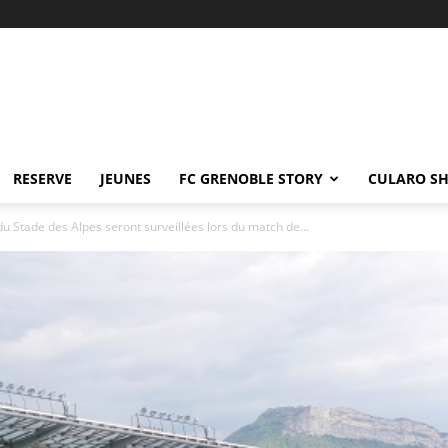
RESERVE
JEUNES
FC GRENOBLE STORY
CULARO S
du Stade des Alpes seront surveillées lors du match de...