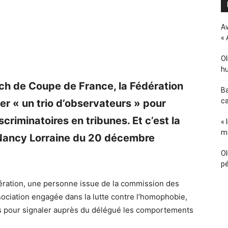
Av
« 
Ol
hu
tch de Coupe de France, la Fédération
Ba
ca
er « un trio d’observateurs » pour
criminatoires en tribunes. Et c’est la
« 
m
S Nancy Lorraine du 20 décembre
Ol
pé
ération, une personne issue de la commission des
ciation engagée dans la lutte contre l’homophobie,
es pour signaler auprès du délégué les comportements