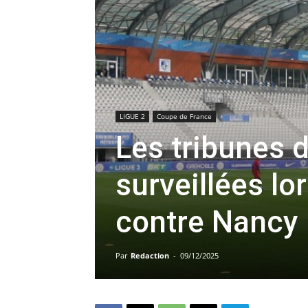
LIGUE 2
Coupe de France
Les tribunes 
surveillées l
contre Nancy
Par
Redaction
-
09/12/2025