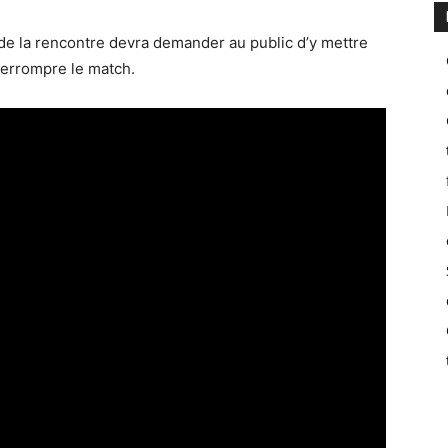
 de la rencontre devra demander au public d’y mettre
nterrompre le match.