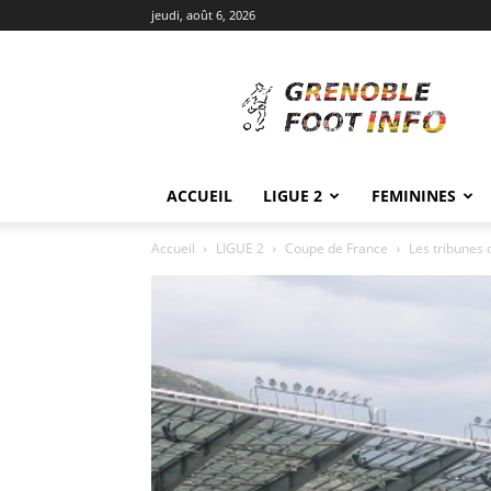
jeudi, août 6, 2026
Grenoble
Foot
Info
ACCUEIL
LIGUE 2
FEMININES
Accueil
LIGUE 2
Coupe de France
Les tribunes 