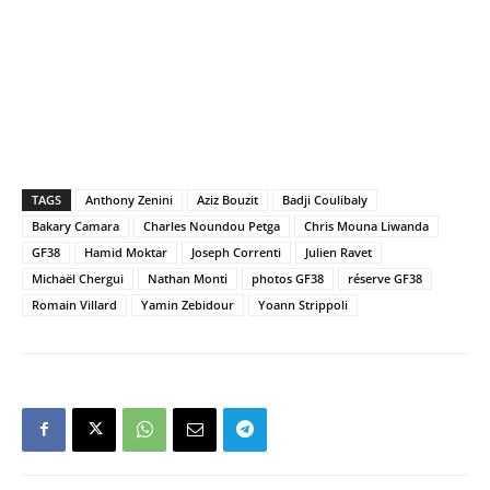
TAGS
Anthony Zenini
Aziz Bouzit
Badji Coulibaly
Bakary Camara
Charles Noundou Petga
Chris Mouna Liwanda
GF38
Hamid Moktar
Joseph Correnti
Julien Ravet
Michaël Chergui
Nathan Monti
photos GF38
réserve GF38
Romain Villard
Yamin Zebidour
Yoann Strippoli