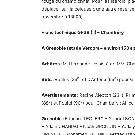
rouge du championnat. Pour les Isérois, pl
déplacer sur la pelouse d’une autre réserve
novembre à 18h00).
Fiche technique GF38 (II) – Chambéry
A Grenoble (stade Vercors – environ 150 s
Arbitres :
M. Hernandez assisté de MM. Chal
e
e
Buts :
Bechik (26
) et D’Antona (65
) pour Gr
e
Avertissements :
Racine Alecton (23
), Pri
e
e
(88
) et Poujol (90
) pour Chambéry ; Allico
Grenoble :
Edouard LECLERC – Gabriel BON
– Adam CHARIAG – Noah GRONDIN – Yadaly
DRESEEL – Mohamed BECHIK – Mattéo D’AN