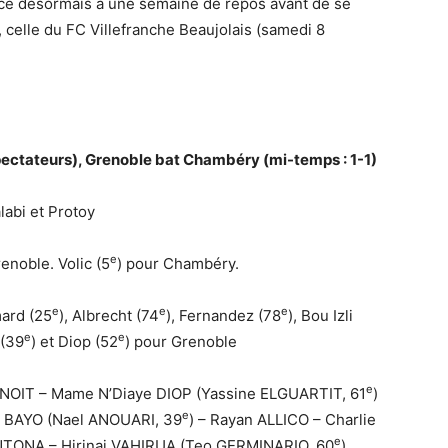
ace désormais à une semaine de repos avant de se
, celle du FC Villefranche Beaujolais (samedi 8
pectateurs), Grenoble bat Chambéry (mi-temps : 1-1)
abi et Protoy
e
enoble. Volic (5
) pour Chambéry.
e
e
e
mard (25
), Albrecht (74
), Fernandez (78
), Bou Izli
e
e
 (39
) et Diop (52
) pour Grenoble
e
NOIT – Mame N’Diaye DIOP (Yassine ELGUARTIT, 61
)
e
 BAYO (Nael ANOUARI, 39
) – Rayan ALLICO – Charlie
e
TONA – Hirinai VAHIRUA (Teo GERMINARIO, 60
).