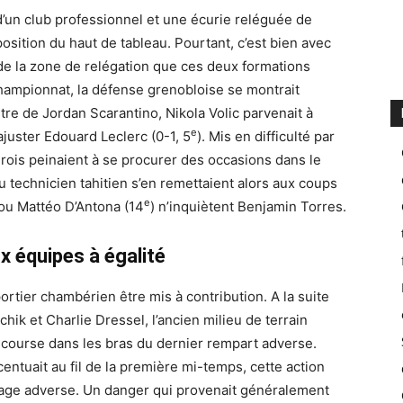
d’un club professionnel et une écurie reléguée de
osition du haut de tableau. Pourtant, c’est bien avec
de la zone de relégation que ces deux formations
 championnat, la défense grenobloise se montrait
tre de Jordan Scarantino, Nikola Volic parvenait à
e
juster Edouard Leclerc (0-1, 5
). Mis en difficulté par
érois peinaient à se procurer des occasions dans le
u technicien tahitien s’en remettaient alors aux coups
e
 ou Mattéo D’Antona (14
) n’inquiètent Benjamin Torres.
 équipes à égalité
ortier chambérien être mis à contribution. A la suite
k et Charlie Dressel, l’ancien milieu de terrain
a course dans les bras du dernier rempart adverse.
centuait au fil de la première mi-temps, cette action
 cage adverse. Un danger qui provenait généralement