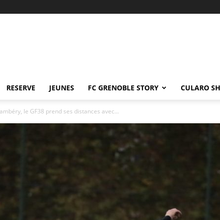
RESERVE
JEUNES
FC GRENOBLE STORY
CULARO S
ambéry, le GF38 prend ses distances avec...