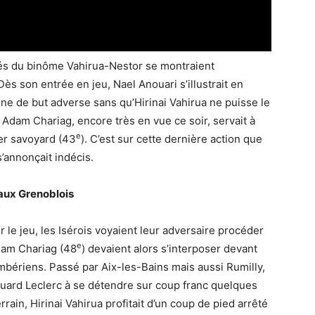
égés du binôme Vahirua-Nestor se montraient
Dès son entrée en jeu, Nael Anouari s’illustrait en
gne de but adverse sans qu’Hirinai Vahirua ne puisse le
 Adam Chariag, encore très en vue ce soir, servait à
e
ier savoyard (43
). C’est sur cette dernière action que
s’annonçait indécis.
aux Grenoblois
 le jeu, les Isérois voyaient leur adversaire procéder
e
dam Chariag (48
) devaient alors s’interposer devant
mbériens. Passé par Aix-les-Bains mais aussi Rumilly,
douard Leclerc à se détendre sur coup franc quelques
errain, Hirinai Vahirua profitait d’un coup de pied arrêté