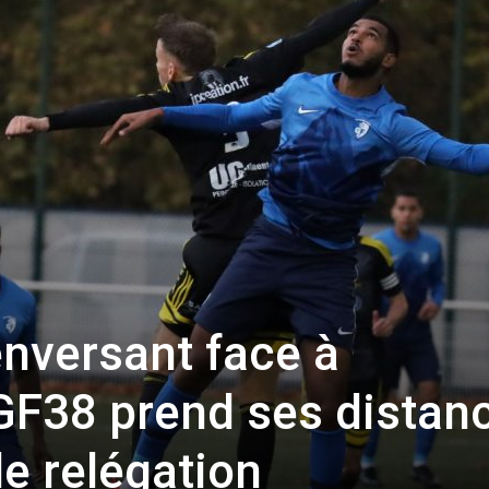
enversant face à
GF38 prend ses distan
e relégation