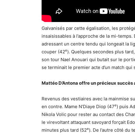
Galvanisés par cette égalisation, les prot
insaisissables à l’approche de la mi-temps. 
adressant un centre tendu qui longeait la li
e
couper (42
). Quelques secondes plus tard,
son tour Nael Anouari qui butait sur le port
se terminait le premier acte d’un match qui 
Mattéo D’Antona offre un précieux succès 
Revenus des vestiaires avec la mainmise sur
e
en contre. Mame N’Diaye Diop (47
) puis A
Nikola Volic pour rester au contact des Cha
le virevoltant attaquant savoyard forçait E
e
minutes plus tard (52
). De l’autre côté du t