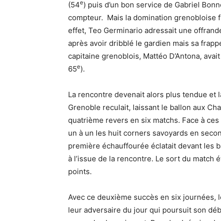
e
(54
) puis d’un bon service de Gabriel Bonn
compteur. Mais la domination grenobloise fin
effet, Teo Germinario adressait une offrand
après avoir dribblé le gardien mais sa frapp
capitaine grenoblois, Mattéo D’Antona, avait
e
65
).
La rencontre devenait alors plus tendue et 
Grenoble reculait, laissant le ballon aux 
quatrième revers en six matchs. Face à ces 
un à un les huit corners savoyards en secon
première échauffourée éclatait devant les b
à l’issue de la rencontre. Le sort du match é
points.
Avec ce deuxième succès en six journées, l
leur adversaire du jour qui poursuit son d