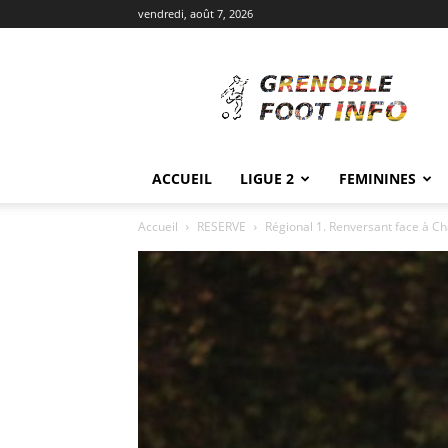
vendredi, août 7, 2026
Grenoble
Foot
Info
ACCUEIL
LIGUE 2
FEMININES
Accueil
RESERVE
Régional 1. Renversant face à Ch