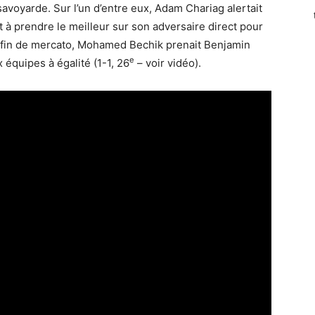
avoyarde. Sur l’un d’entre eux, Adam Chariag alertait
à prendre le meilleur sur son adversaire direct pour
n fin de mercato, Mohamed Bechik prenait Benjamin
e
 équipes à égalité (1-1, 26
– voir vidéo).