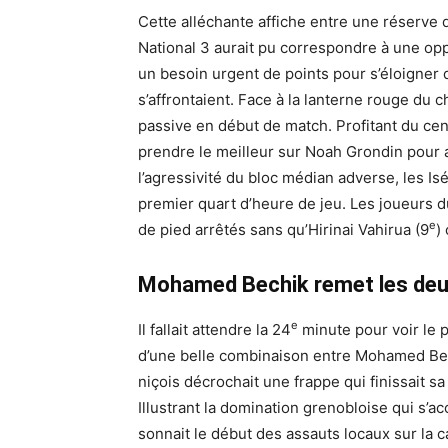
Cette alléchante affiche entre une réserve 
National 3 aurait pu correspondre à une opp
un besoin urgent de points pour s’éloigner 
s’affrontaient. Face à la lanterne rouge du
passive en début de match. Profitant du cen
prendre le meilleur sur Noah Grondin pour a
l’agressivité du bloc médian adverse, les Is
premier quart d’heure de jeu. Les joueurs d
e
de pied arrêtés sans qu’Hirinai Vahirua (9
)
Mohamed Bechik remet les deux
e
Il fallait attendre la 24
minute pour voir le p
d’une belle combinaison entre Mohamed Bechi
niçois décrochait une frappe qui finissait s
Illustrant la domination grenobloise qui s’ac
sonnait le début des assauts locaux sur la