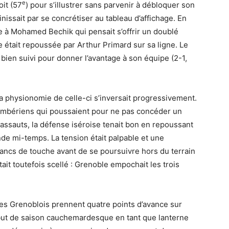
e
oit (57
) pour s’illustrer sans parvenir à débloquer son
issait par se concrétiser au tableau d’affichage. En
e à Mohamed Bechik qui pensait s’offrir un doublé
e était repoussée par Arthur Primard sur sa ligne. Le
 bien suivi pour donner l’avantage à son équipe (2-1,
la physionomie de celle-ci s’inversait progressivement.
Chambériens qui poussaient pour ne pas concéder un
assauts, la défense iséroise tenait bon en repoussant
de mi-temps. La tension était palpable et une
ancs de touche avant de se poursuivre hors du terrain
tait toutefois scellé : Grenoble empochait les trois
es Grenoblois prennent quatre points d’avance sur
ébut de saison cauchemardesque en tant que lanterne