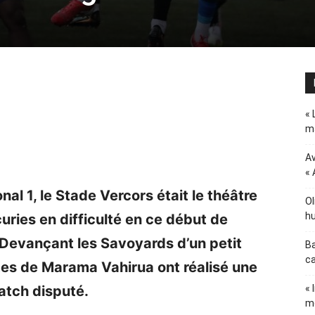
« 
ma
Av
« 
al 1, le Stade Vercors était le théâtre
Ol
hu
uries en difficulté en ce début de
 Devançant les Savoyards d’un petit
Ba
ca
mes de Marama Vahirua ont réalisé une
atch disputé.
« 
m