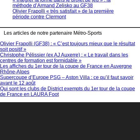
méthode d’Armand Zelisko au GF38
Olivier Frapolli « très satisfait » de la première
période contre Clermont
Les articles de notre partenaire Métro-Sports
Olivier Frapolli (GF38) : « C’est toujours mieux que le résultat
soit positif »
Christophe Pélissier (ex AJ Auxerre) : « Le travail dans les
centres de formation est formidable »
Les affiches du 1er tour de la coupe de France en Auvergne
Rhône-Alpes
Supercoupe d’Europe PSG – Aston Villa : ce qu’il faut savoir
avant le 12 août
Qui sont les clubs de District exempts du 1er tour de la coupe
de France en LAURA Foot