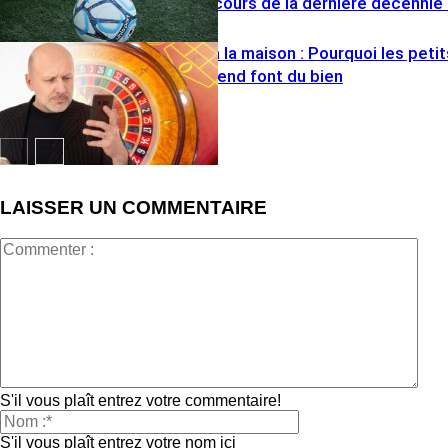
améliorée au cours de la dernière décennie
Se détendre à la maison : Pourquoi les petit
jeux du week-end font du bien
LAISSER UN COMMENTAIRE
S'il vous plaît entrez votre commentaire!
S'il vous plaît entrez votre nom ici