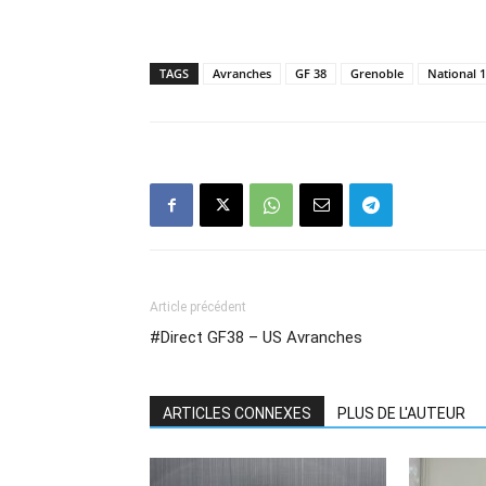
TAGS
Avranches
GF 38
Grenoble
National 1
Article précédent
#Direct GF38 – US Avranches
ARTICLES CONNEXES
PLUS DE L'AUTEUR