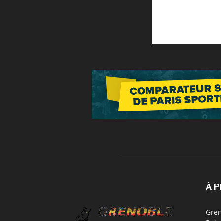
À 
Gren