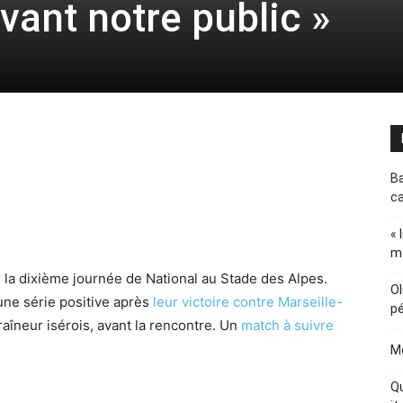
ant notre public »
Ba
ca
« 
m
 la dixième journée de National au Stade des Alpes.
Ol
une série positive après
leur victoire contre Marseille-
pé
traîneur isérois, avant la rencontre. Un
match à suivre
Me
Qu