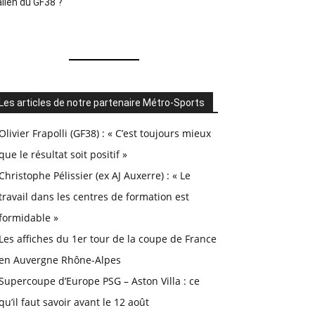
alien du GF38 ?
Les articles de notre partenaire Métro-Sports
Olivier Frapolli (GF38) : « C’est toujours mieux
que le résultat soit positif »
Christophe Pélissier (ex AJ Auxerre) : « Le
travail dans les centres de formation est
formidable »
Les affiches du 1er tour de la coupe de France
en Auvergne Rhône-Alpes
Supercoupe d’Europe PSG – Aston Villa : ce
qu’il faut savoir avant le 12 août