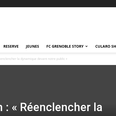
RESERVE
JEUNES
FC GRENOBLE STORY
CULARO S
éenclencher la dynamique devant notre public »
 : « Réenclencher la