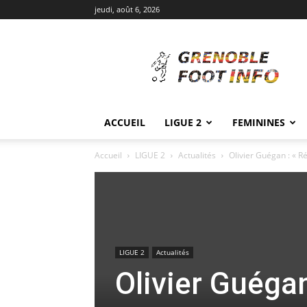
jeudi, août 6, 2026
Grenoble
Foot
Info
ACCUEIL
LIGUE 2
FEMININES
Accueil
LIGUE 2
Actualités
Olivier Guégan : « R
LIGUE 2
Actualités
Olivier Guégan