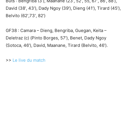
Buts : Bengriba (3′), Maanane (23′, 52′, 55, 67′, 86′, 88′),
David (38′, 43′), Dady Ngoy (39′), Dieng (41′), Tirard (45′),
Belvito (62′,73′, 82′)
GF38 : Camara – Dieng, Bengriba, Guegan, Keita –
Deletraz (c) (Pinto Borges, 57′), Benet, Dady Ngoy
(Sotoca, 46′), David, Maanane, Tirard (Belvito, 46′).
>>
Le live du match