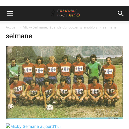
Accueil
Micky Selmane, légende du football grenoblois
selmane
selmane