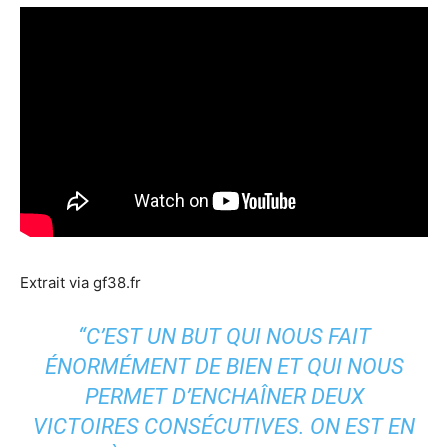
Extrait via gf38.fr
“C’EST UN BUT QUI NOUS FAIT
ÉNORMÉMENT DE BIEN ET QUI NOUS
PERMET D’ENCHAÎNER DEUX
VICTOIRES CONSÉCUTIVES. ON EST EN