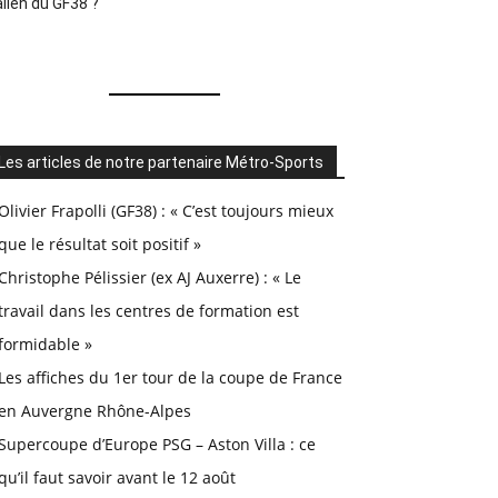
alien du GF38 ?
Les articles de notre partenaire Métro-Sports
Olivier Frapolli (GF38) : « C’est toujours mieux
que le résultat soit positif »
Christophe Pélissier (ex AJ Auxerre) : « Le
travail dans les centres de formation est
formidable »
Les affiches du 1er tour de la coupe de France
en Auvergne Rhône-Alpes
Supercoupe d’Europe PSG – Aston Villa : ce
qu’il faut savoir avant le 12 août