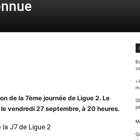
onnue
Ba
ca
« 
m
on de la 7ème journée de Ligue 2. Le
Ol
pé
 le vendredi 27 septembre, à 20 heures.
Me
la J7 de Ligue 2
Qu