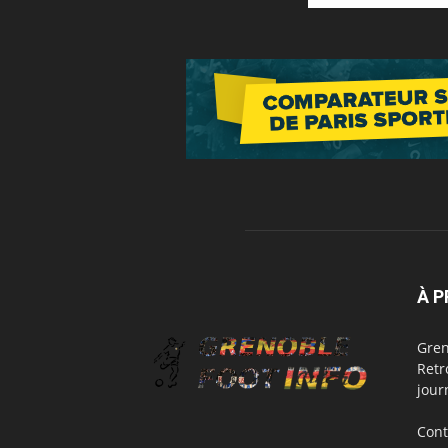
À 
Gren
Retr
jour
Cont