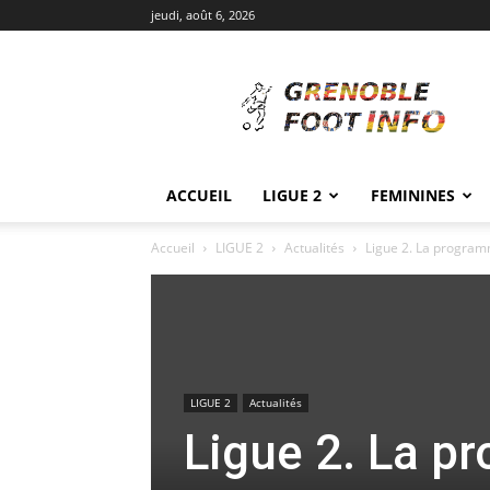
jeudi, août 6, 2026
Grenoble
Foot
Info
ACCUEIL
LIGUE 2
FEMININES
Accueil
LIGUE 2
Actualités
Ligue 2. La program
LIGUE 2
Actualités
Ligue 2. La p