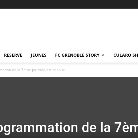
RESERVE
JEUNES
FC GRENOBLE STORY
CULARO S
mation de la 7ème journée est connue
rogrammation de la 7è