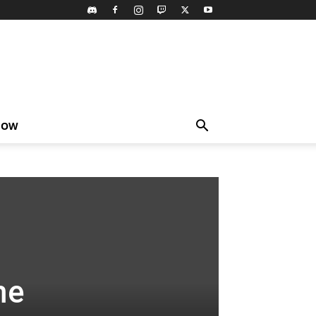
HOW
me