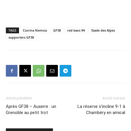
TAGS
Ciurma Nemica
GF38
red kaos 94
Stade des Alpes
supporters GF38
Article précédent
Article suivant
Après GF38 – Auxerre : un
La réserve s’incline 9-1 à
Grenoble au petit trot
Chambéry en amical