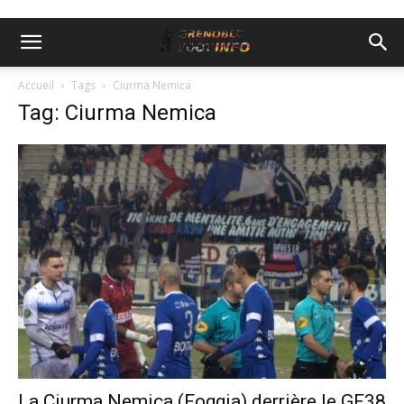
Accueil
Tags
Ciurma Nemica
Tag: Ciurma Nemica
La Ciurma Nemica (Foggia) derrière le GF38