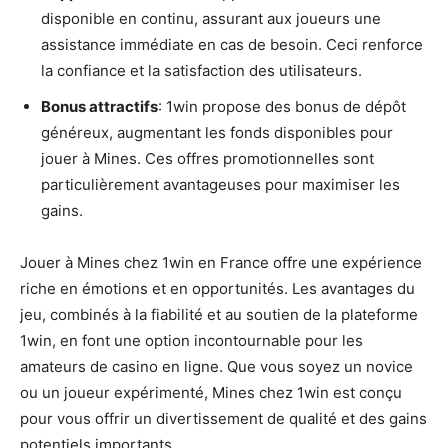
disponible en continu, assurant aux joueurs une
assistance immédiate en cas de besoin. Ceci renforce
la confiance et la satisfaction des utilisateurs.
Bonus attractifs
: 1win propose des bonus de dépôt
généreux, augmentant les fonds disponibles pour
jouer à Mines. Ces offres promotionnelles sont
particulièrement avantageuses pour maximiser les
gains.
Jouer à Mines chez 1win en France offre une expérience
riche en émotions et en opportunités. Les avantages du
jeu, combinés à la fiabilité et au soutien de la plateforme
1win, en font une option incontournable pour les
amateurs de casino en ligne. Que vous soyez un novice
ou un joueur expérimenté, Mines chez 1win est conçu
pour vous offrir un divertissement de qualité et des gains
potentiels importants.