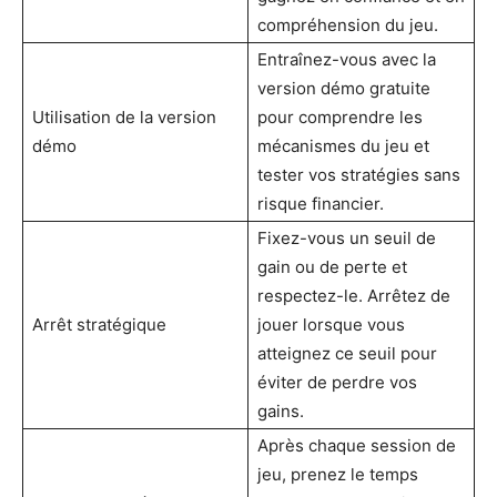
compréhension du jeu.
Entraînez-vous avec la
version démo gratuite
Utilisation de la version
pour comprendre les
démo
mécanismes du jeu et
tester vos stratégies sans
risque financier.
Fixez-vous un seuil de
gain ou de perte et
respectez-le. Arrêtez de
Arrêt stratégique
jouer lorsque vous
atteignez ce seuil pour
éviter de perdre vos
gains.
Après chaque session de
jeu, prenez le temps