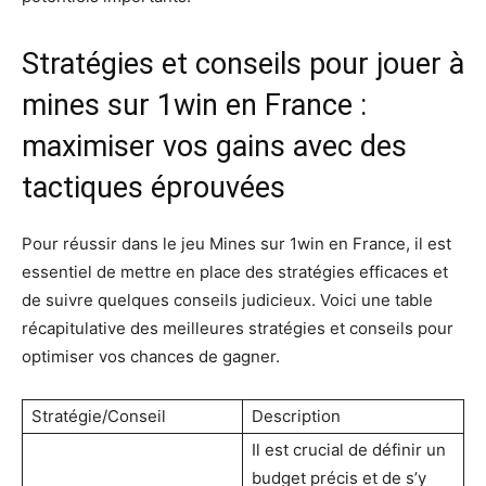
Stratégies et conseils pour jouer à
mines sur 1win en France :
maximiser vos gains avec des
tactiques éprouvées
Pour réussir dans le jeu Mines sur 1win en France, il est
essentiel de mettre en place des stratégies efficaces et
de suivre quelques conseils judicieux. Voici une table
récapitulative des meilleures stratégies et conseils pour
optimiser vos chances de gagner.
Stratégie/Conseil
Description
Il est crucial de définir un
budget précis et de s’y