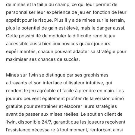
de mines et la taille du champ, ce qui leur permet de
personnaliser leur expérience de jeu en fonction de leur
appétit pour le risque. Plus il y a de mines sur le terrain,
plus le potentiel de gain est élevé, mais le danger aussi.
Cette possibilité de moduler la difficulté rend le jeu
accessible aussi bien aux novices qu’aux joueurs
expérimentés, chacun pouvant adapter sa stratégie pour
maximiser ses chances de succès.
Mines sur 1win se distingue par ses graphismes
attrayants et son interface utilisateur intuitive, qui
rendent le jeu agréable et facile à prendre en main. Les
joueurs peuvent également profiter de la version démo
gratuite pour s’entraîner et élaborer leurs stratégies
avant de passer aux mises réelles. Le soutien client de
1win, disponible 24/7, garantit que les joueurs reçoivent
l’assistance nécessaire à tout moment, renforçant ainsi