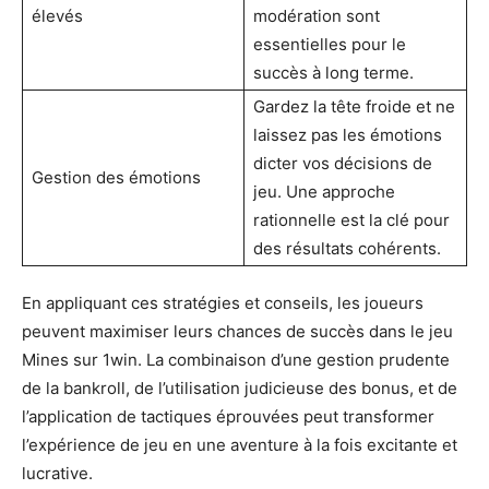
élevés
modération sont
essentielles pour le
succès à long terme.
Gardez la tête froide et ne
laissez pas les émotions
dicter vos décisions de
Gestion des émotions
jeu. Une approche
rationnelle est la clé pour
des résultats cohérents.
En appliquant ces stratégies et conseils, les joueurs
peuvent maximiser leurs chances de succès dans le jeu
Mines sur 1win. La combinaison d’une gestion prudente
de la bankroll, de l’utilisation judicieuse des bonus, et de
l’application de tactiques éprouvées peut transformer
l’expérience de jeu en une aventure à la fois excitante et
lucrative.