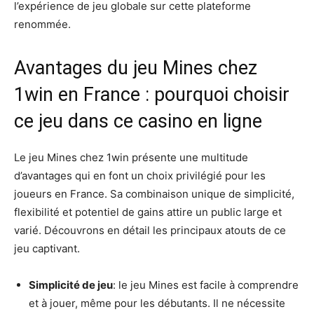
l’expérience de jeu globale sur cette plateforme
renommée.
Avantages du jeu Mines chez
1win en France : pourquoi choisir
ce jeu dans ce casino en ligne
Le jeu Mines chez 1win présente une multitude
d’avantages qui en font un choix privilégié pour les
joueurs en France. Sa combinaison unique de simplicité,
flexibilité et potentiel de gains attire un public large et
varié. Découvrons en détail les principaux atouts de ce
jeu captivant.
Simplicité de jeu
: le jeu Mines est facile à comprendre
et à jouer, même pour les débutants. Il ne nécessite