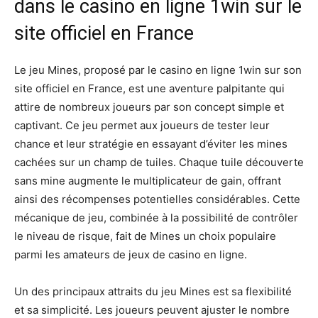
dans le casino en ligne 1win sur le
site officiel en France
Le jeu Mines, proposé par le casino en ligne 1win sur son
site officiel en France, est une aventure palpitante qui
attire de nombreux joueurs par son concept simple et
captivant. Ce jeu permet aux joueurs de tester leur
chance et leur stratégie en essayant d’éviter les mines
cachées sur un champ de tuiles. Chaque tuile découverte
sans mine augmente le multiplicateur de gain, offrant
ainsi des récompenses potentielles considérables. Cette
mécanique de jeu, combinée à la possibilité de contrôler
le niveau de risque, fait de Mines un choix populaire
parmi les amateurs de jeux de casino en ligne.
Un des principaux attraits du jeu Mines est sa flexibilité
et sa simplicité. Les joueurs peuvent ajuster le nombre