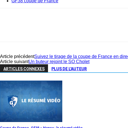
GF38 coupe de France
Article précédent
Suivez le tirage de la coupe de France en dire
Article suivant
Un buteur rejoint le SO Cholet
ARTICLES CONNEXES
PLUS DE L'AUTEUR
Coupe de France. Gf38 – Nancy : le résumé vidéo