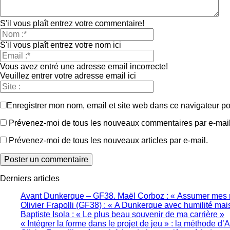
S'il vous plaît entrez votre commentaire!
S'il vous plaît entrez votre nom ici
Vous avez entré une adresse email incorrecte!
Veuillez entrer votre adresse email ici
Enregistrer mon nom, email et site web dans ce navigateur po
Prévenez-moi de tous les nouveaux commentaires par e-mail
Prévenez-moi de tous les nouveaux articles par e-mail.
Derniers articles
Avant Dunkerque – GF38. Maël Corboz : « Assumer mes r
Olivier Frapolli (GF38) : « A Dunkerque avec humilité mai
Baptiste Isola : « Le plus beau souvenir de ma carrière »
« Intégrer la forme dans le projet de jeu » : la méthode 