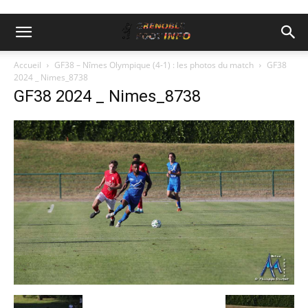
Accueil
GF38 – Nîmes Olympique (4-1) : les photos du match
GF38
2024 _ Nimes_8738
GF38 2024 _ Nimes_8738