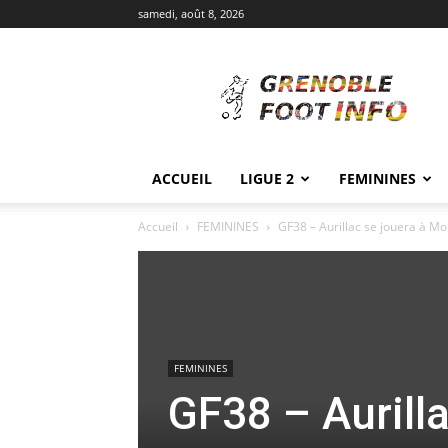
samedi, août 8, 2026
Grenoble
Foot
Info
ACCUEIL
LIGUE 2
FEMININES
Accueil
FEMININES
GF38 – Aurillac se jouera à M
FEMININES
GF38 – Aurill