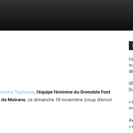
Li
su
di
GF
D
 contre Toulouse
,
l’équipe féminine du Grenoble Foot
n de Moirans
, ce dimanche 19 novembre (coup d’envoi
« 
ma
Av
« 