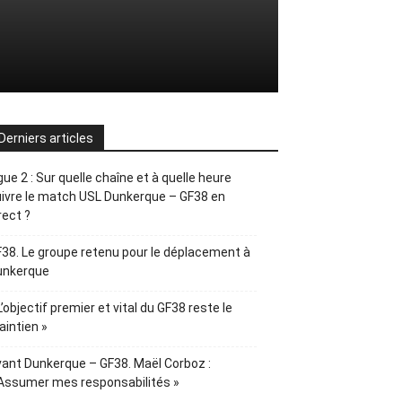
Derniers articles
gue 2 : Sur quelle chaîne et à quelle heure
ivre le match USL Dunkerque – GF38 en
rect ?
38. Le groupe retenu pour le déplacement à
unkerque
L’objectif premier et vital du GF38 reste le
intien »
ant Dunkerque – GF38. Maël Corboz :
Assumer mes responsabilités »