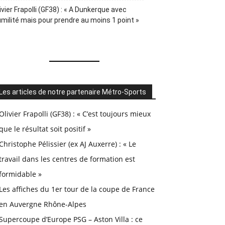
ivier Frapolli (GF38) : « A Dunkerque avec
milité mais pour prendre au moins 1 point »
Les articles de notre partenaire Métro-Sports
Olivier Frapolli (GF38) : « C’est toujours mieux
que le résultat soit positif »
Christophe Pélissier (ex AJ Auxerre) : « Le
travail dans les centres de formation est
formidable »
Les affiches du 1er tour de la coupe de France
en Auvergne Rhône-Alpes
Supercoupe d’Europe PSG – Aston Villa : ce