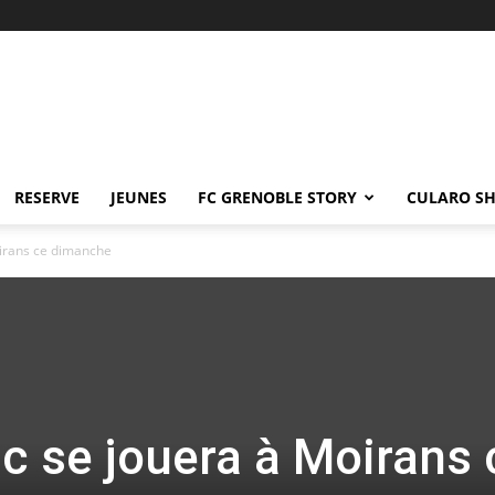
RESERVE
JEUNES
FC GRENOBLE STORY
CULARO S
oirans ce dimanche
ac se jouera à Moirans 