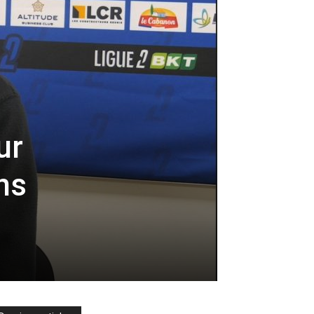
ur
ns