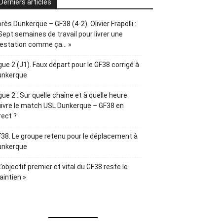
Derniers articles
rès Dunkerque – GF38 (4-2). Olivier Frapolli :
Sept semaines de travail pour livrer une
restation comme ça… »
gue 2 (J1). Faux départ pour le GF38 corrigé à
unkerque
gue 2 : Sur quelle chaîne et à quelle heure
ivre le match USL Dunkerque – GF38 en
rect ?
38. Le groupe retenu pour le déplacement à
unkerque
L’objectif premier et vital du GF38 reste le
intien »