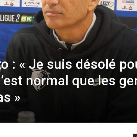
o : « Je suis désolé po
c’est normal que les ge
as »