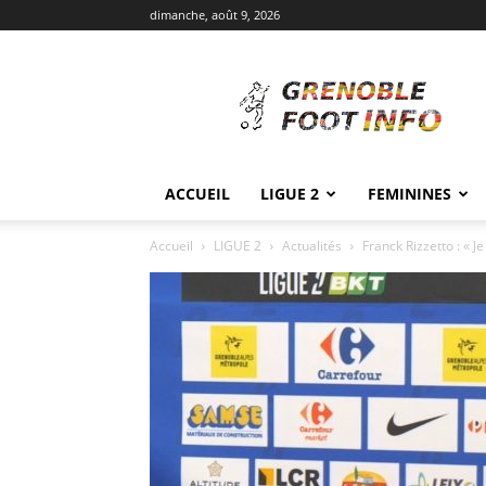
dimanche, août 9, 2026
Grenoble
Foot
Info
ACCUEIL
LIGUE 2
FEMININES
Accueil
LIGUE 2
Actualités
Franck Rizzetto : « J