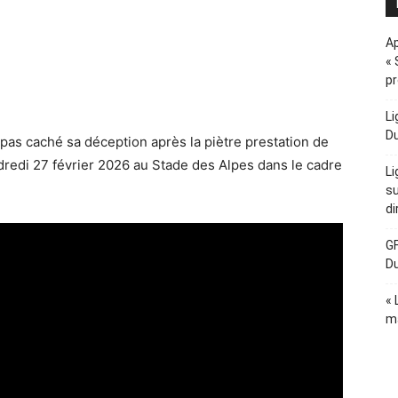
Ap
« 
p
Li
D
pas caché sa déception après la piètre prestation de
redi 27 février 2026 au Stade des Alpes dans le cadre
Li
su
di
GF
D
« 
ma