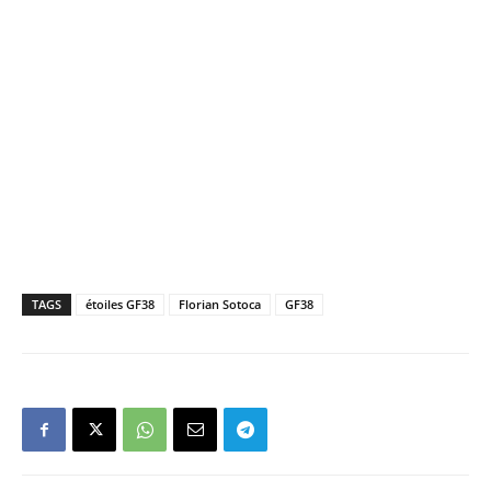
TAGS
étoiles GF38
Florian Sotoca
GF38