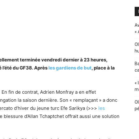
Av
« 
Ol
hu
iellement terminée vendredi dernier à 23 heures,
Ba
 l’été du GF38. Après
les gardiens de but
, place à la
ca
« 
m
 En fin de contrat, Adrien Monfray a en effet
ngation la saison dernière. Son « remplaçant » a donc
Ol
mercato d’hiver du jeune turc Efe Sarikya (>>>
les
pé
e blessure d’Allan Tchaptchet offrait aussi une solution