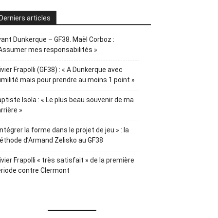
Derniers articles
ant Dunkerque – GF38. Maël Corboz :
Assumer mes responsabilités »
ivier Frapolli (GF38) : « A Dunkerque avec
milité mais pour prendre au moins 1 point »
ptiste Isola : « Le plus beau souvenir de ma
rrière »
Intégrer la forme dans le projet de jeu » : la
éthode d’Armand Zelisko au GF38
ivier Frapolli « très satisfait » de la première
riode contre Clermont