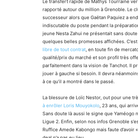
Le transfert rapide de Mathys Tourraine vers 
rapporté autour du million à Grenoble. Le cl
successeur alors que Gaëtan Paquiez a endo
indiscutable du poste pendant la préparati
jeune Nesta Zahui ne présentait sans dout
quelques belles promesses affichées. C’est
libre de tout contrat
, en toute fin de mercato
qualité/prix du marché et son profil très off
parfaitement dans la vision de Tanchot. Il 
jouer à gauche si besoin. Il devra néanmoi
à ce qu’il a montré dans le passé.
La blessure de Loïc Nestor, out pour une trè
à enrôler Loris Mouyokolo
, 23 ans, qui arri
Sans doute là aussi le signe que Yaméogo n’
Ligue 2. Enfin, selon nos infos Grenoble s’e
Ruffice Amede Kabongo mais faute d’avoir « 
deal n’a pas eu lieu.