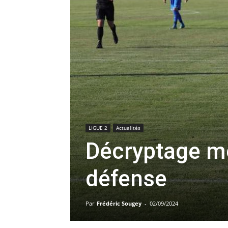
LIGUE 2
Actualités
Décryptage me
défense
Par
Frédéric Sougey
-
02/09/2024