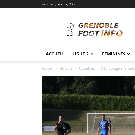
vendredi, août 7, 2026
Grenoble
Foot
Info
ACCUEIL
LIGUE 2
FEMININES
Accueil
LIGUE 2
Actualités
Décryptage mercato