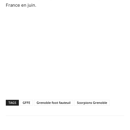
France en juin.
TAGS
GFFE
Grenoble foot fauteuil
Scorpions Grenoble