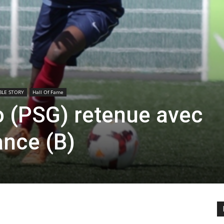
BLE STORY
Hall Of Fame
o (PSG) retenue avec
ance (B)