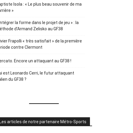
ptiste Isola : « Le plus beau souvenir de ma
rrière »
Intégrer la forme dans le projet de jeu » : la
éthode d’Armand Zelisko au GF38
ivier Frapolli « très satisfait » de la première
riode contre Clermont
rcato. Encore un attaquant au GF38 !
i est Leonardo Cerri, le futur attaquant
alien du GF38 ?
Les articles de notre partenaire Métro-Sports