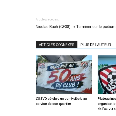
Article précédent
Nicolas Bach (GF38) : « Terminer sur le podium
ARTICLES CONNEXES
PLUS DE L'AUTEUR
L’USVO célèbre un demi-siècle au
Plateau inéd
service de son quartier
organisation
de l’USVO a