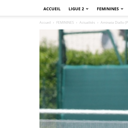
ACCUEIL
LIGUE 2
FEMININES
Accueil
FEMININES
Actualités
Aminata Diallo (P