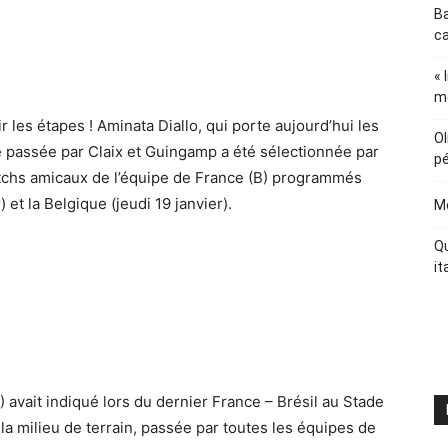
Ba
ca
« 
m
r les étapes ! Aminata Diallo, qui porte aujourd’hui les
Ol
e passée par Claix et Guingamp a été sélectionnée par
pé
chs amicaux de l’équipe de France (B) programmés
 et la Belgique (jeudi 19 janvier).
Me
Qu
it
) avait indiqué lors du dernier France – Brésil au Stade
la milieu de terrain, passée par toutes les équipes de