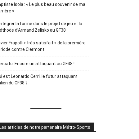
ptiste Isola : « Le plus beau souvenir de ma
rrière »
Intégrer la forme dans le projet de jeu » : la
éthode d’Armand Zelisko au GF38
ivier Frapolli « très satisfait » de la première
riode contre Clermont
rcato. Encore un attaquant au GF38 !
i est Leonardo Cerri, le futur attaquant
alien du GF38 ?
Les articles de notre partenaire Métro-Sports