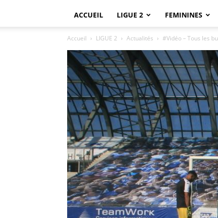
ACCUEIL
LIGUE 2
FEMININES
Accueil
LIGUE 2
Actualités
#Vidéo – Tous les bu