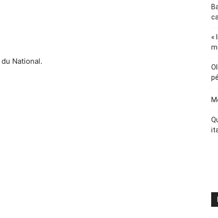
Ba
ca
« 
m
 du National.
Ol
pé
Me
Qu
it