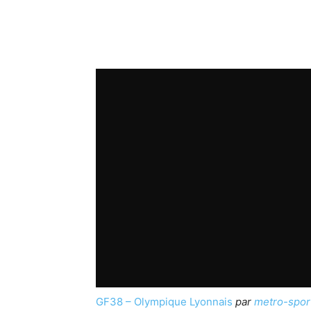
GF38 – Olympique Lyonnais
par
metro-spor