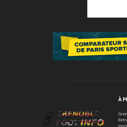
À 
Gren
Retr
jour