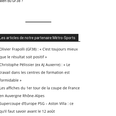
alien du GF38 ?
Les articles de notre partenaire Métro-Sports
Olivier Frapolli (GF38) : « C’est toujours mieux
que le résultat soit positif »
Christophe Pélissier (ex AJ Auxerre) : « Le
travail dans les centres de formation est
formidable »
Les affiches du 1er tour de la coupe de France
en Auvergne Rhône-Alpes
Supercoupe d’Europe PSG – Aston Villa : ce
qu’il faut savoir avant le 12 août