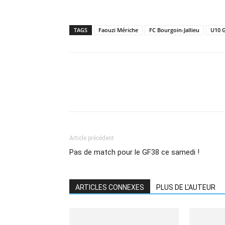
TAGS
Faouzi Mériche
FC Bourgoin-Jallieu
U10 
Article précédent
Pas de match pour le GF38 ce samedi !
ARTICLES CONNEXES
PLUS DE L'AUTEUR