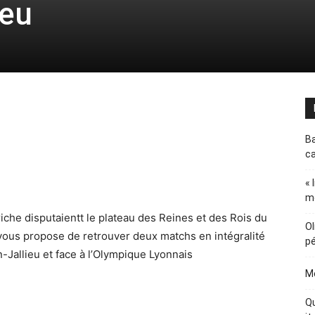
ieu
Ba
ca
« 
m
che disputaientt le plateau des Reines et des Rois du
Ol
vous propose de retrouver deux matchs en intégralité
pé
-Jallieu et face à l’Olympique Lyonnais
Me
Qu