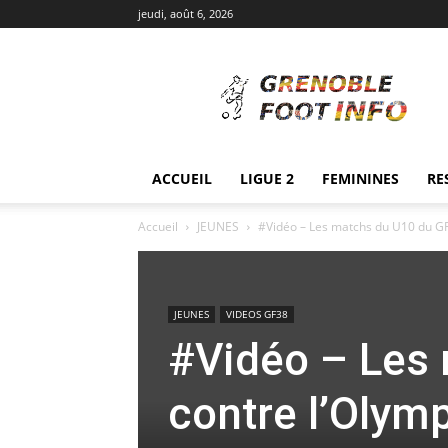
jeudi, août 6, 2026
Grenoble
Foot
Info
ACCUEIL
LIGUE 2
FEMININES
RE
Accueil
JEUNES
#Vidéo – Les matchs du U10 du GF3
JEUNES
VIDEOS GF38
#Vidéo – Les
contre l’Olymp