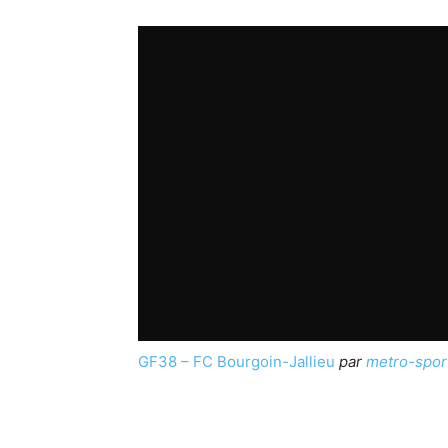
GF38 – FC Bourgoin-Jallieu
par
metro-spor