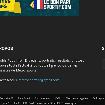
PROPOS
S
ble Foot Info - Entretiens, portraits, résultats, photos...
ouvez toute l'actualité du football grenoblois par les
nalistes de Métro-Sports
actez-nous:
metrosports.fr@gmail.com
Mercato FR
Live Foot
Foot du jour
CGU
Mentions légales
Politique
 ligue 1
Le 11 HDF : VAFC – Amiens SC – USL Dunkerque