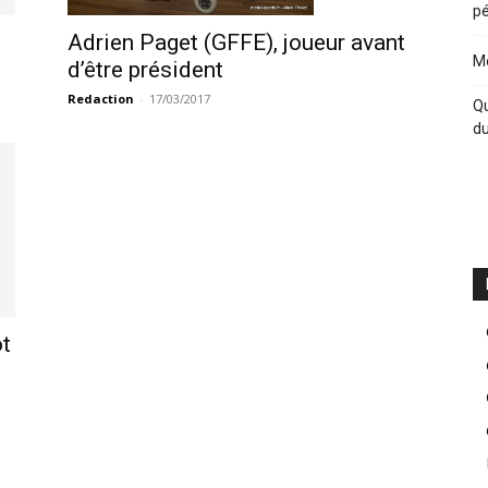
pé
Adrien Paget (GFFE), joueur avant
Me
d’être président
Redaction
-
17/03/2017
Qu
du
t