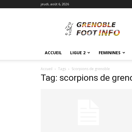
jeudi, août 6, 2026
Grenoble
Foot
Info
ACCUEIL
LIGUE 2
FEMININES
Accueil
Tags
Scorpions de grenoble
Tag: scorpions de gren