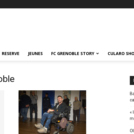
RESERVE
JEUNES
FC GRENOBLE STORY
CULARO SH
oble
Ba
ca
« 
m
Ol