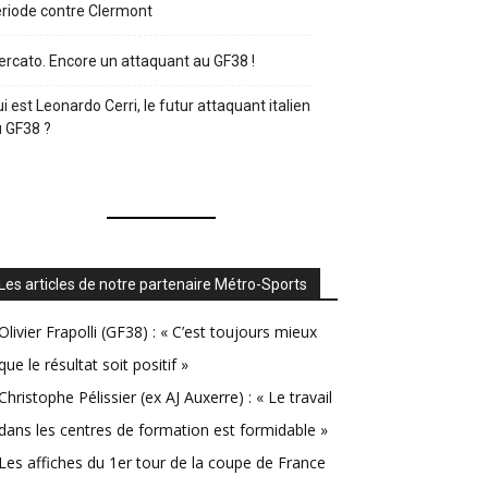
riode contre Clermont
rcato. Encore un attaquant au GF38 !
i est Leonardo Cerri, le futur attaquant italien
 GF38 ?
Les articles de notre partenaire Métro-Sports
Olivier Frapolli (GF38) : « C’est toujours mieux
que le résultat soit positif »
Christophe Pélissier (ex AJ Auxerre) : « Le travail
dans les centres de formation est formidable »
Les affiches du 1er tour de la coupe de France