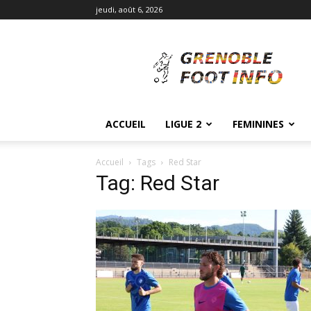
jeudi, août 6, 2026
Grenoble
Foot
Info
ACCUEIL
LIGUE 2
FEMININES
Accueil
Tags
Red Star
Tag: Red Star