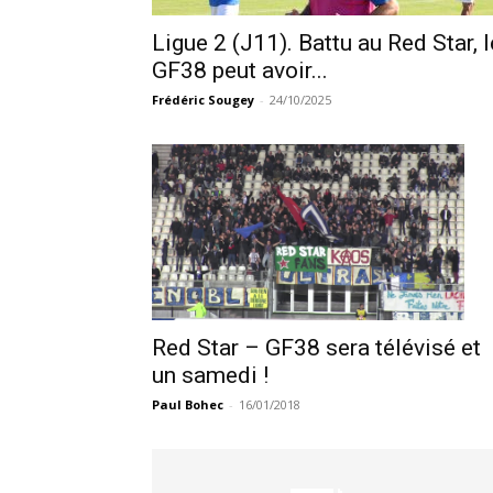
Ligue 2 (J11). Battu au Red Star, l
GF38 peut avoir...
Frédéric Sougey
-
24/10/2025
Red Star – GF38 sera télévisé et
un samedi !
Paul Bohec
-
16/01/2018