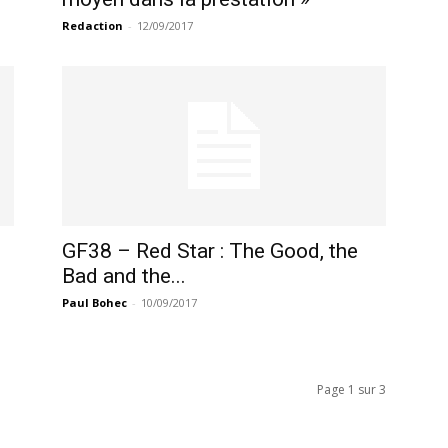
Redaction
-
12/09/2017
GF38 – Red Star : The Good, the
Bad and the...
Paul Bohec
-
10/09/2017
Page 1 sur 3