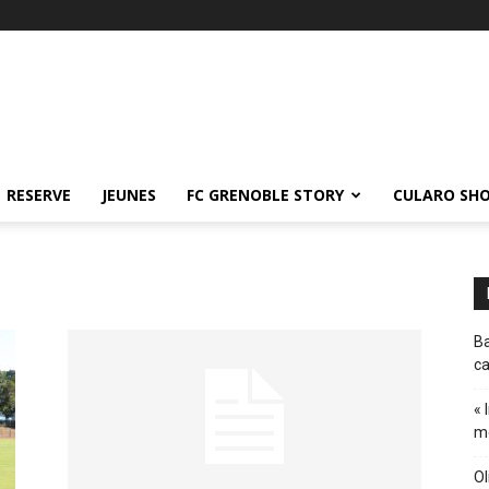
RESERVE
JEUNES
FC GRENOBLE STORY
CULARO SH
Ba
ca
« 
m
Ol