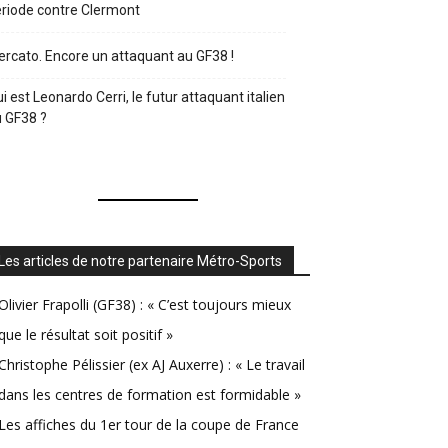
riode contre Clermont
rcato. Encore un attaquant au GF38 !
i est Leonardo Cerri, le futur attaquant italien
 GF38 ?
Les articles de notre partenaire Métro-Sports
Olivier Frapolli (GF38) : « C’est toujours mieux
que le résultat soit positif »
Christophe Pélissier (ex AJ Auxerre) : « Le travail
dans les centres de formation est formidable »
Les affiches du 1er tour de la coupe de France