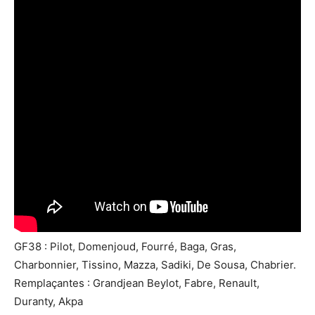
GF38 : Pilot, Domenjoud, Fourré, Baga, Gras,
Charbonnier, Tissino, Mazza, Sadiki, De Sousa, Chabrier.
Remplaçantes : Grandjean Beylot, Fabre, Renault,
Duranty, Akpa