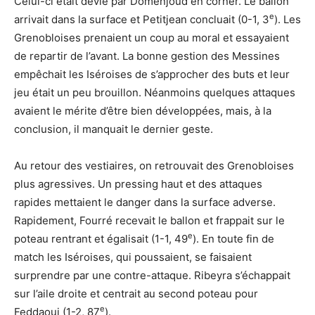
Celui-ci était dévié par Domenjoud en corner. Le ballon
e
arrivait dans la surface et Petitjean concluait (0-1, 3
). Les
Grenobloises prenaient un coup au moral et essayaient
de repartir de l’avant. La bonne gestion des Messines
empêchait les Iséroises de s’approcher des buts et leur
jeu était un peu brouillon. Néanmoins quelques attaques
avaient le mérite d’être bien développées, mais, à la
conclusion, il manquait le dernier geste.
Au retour des vestiaires, on retrouvait des Grenobloises
plus agressives. Un pressing haut et des attaques
rapides mettaient le danger dans la surface adverse.
Rapidement, Fourré recevait le ballon et frappait sur le
e
poteau rentrant et égalisait (1-1, 49
). En toute fin de
match les Iséroises, qui poussaient, se faisaient
surprendre par une contre-attaque. Ribeyra s’échappait
sur l’aile droite et centrait au second poteau pour
e
Feddaoui (1-2, 87
).