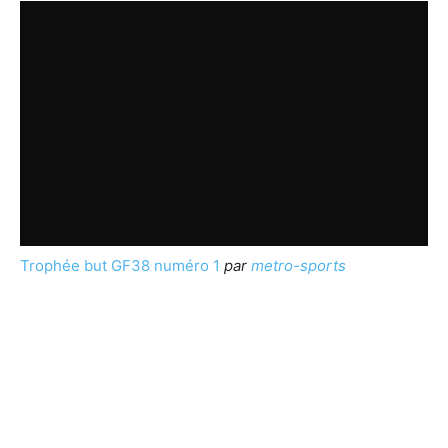
Trophée but GF38 numéro 1
par
metro-sports