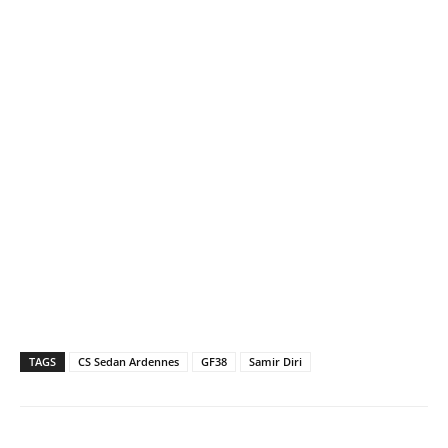
TAGS
CS Sedan Ardennes
GF38
Samir Diri