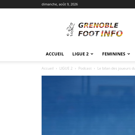
dimanche, août 9, 2026
Grenoble
Foot
Info
ACCUEIL
LIGUE 2
FEMININES
Accueil
LIGUE 2
Podcast
Le bilan des joueurs 