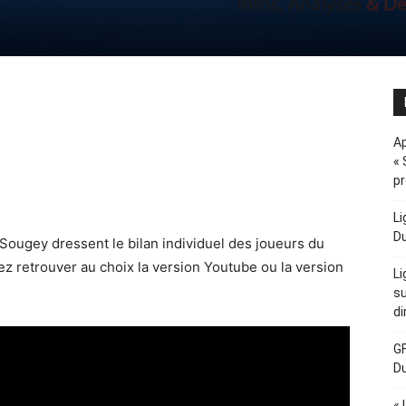
Ap
« 
p
Li
D
Sougey dressent le bilan individuel des joueurs du
 retrouver au choix la version Youtube ou la version
Li
su
di
GF
D
« 