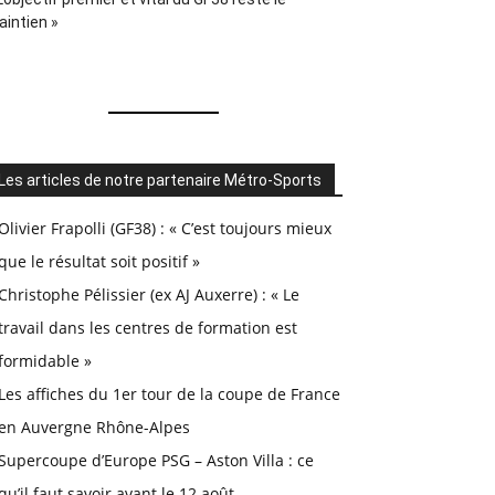
intien »
Les articles de notre partenaire Métro-Sports
Olivier Frapolli (GF38) : « C’est toujours mieux
que le résultat soit positif »
Christophe Pélissier (ex AJ Auxerre) : « Le
travail dans les centres de formation est
formidable »
Les affiches du 1er tour de la coupe de France
en Auvergne Rhône-Alpes
Supercoupe d’Europe PSG – Aston Villa : ce
qu’il faut savoir avant le 12 août