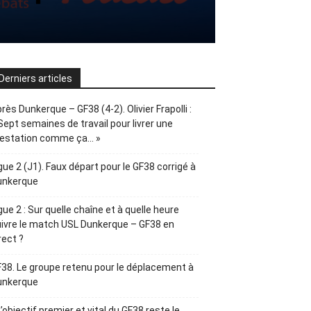
Derniers articles
rès Dunkerque – GF38 (4-2). Olivier Frapolli :
Sept semaines de travail pour livrer une
restation comme ça… »
gue 2 (J1). Faux départ pour le GF38 corrigé à
unkerque
gue 2 : Sur quelle chaîne et à quelle heure
ivre le match USL Dunkerque – GF38 en
rect ?
38. Le groupe retenu pour le déplacement à
unkerque
L’objectif premier et vital du GF38 reste le