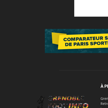
À 
Gren
Retr