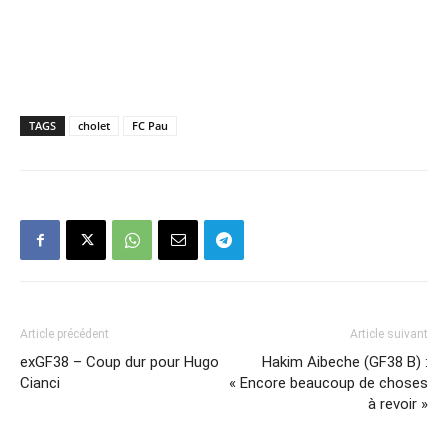
TAGS
cholet
FC Pau
Article précédent
Article suivant
exGF38 – Coup dur pour Hugo
Hakim Aibeche (GF38 B) :
Cianci
« Encore beaucoup de choses
à revoir »