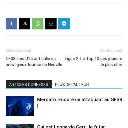
Article précédent
Article suivant
GF38. Les U15 ont brillé au
Ligue 2. Le Top 10 des joueurs
prestigieux tournoi de Neuville
le plus cher
ARTICLES CONNEXES
PLUS DE L'AUTEUR
Mercato. Encore un attaquant au GF38
!
Qui est Leonardo Cerri, le futur