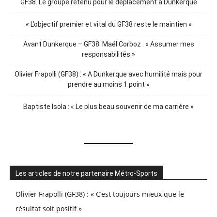
GF38. Le groupe retenu pour le déplacement à Dunkerque
« L’objectif premier et vital du GF38 reste le maintien »
Avant Dunkerque – GF38. Maël Corboz : « Assumer mes
responsabilités »
Olivier Frapolli (GF38) : « A Dunkerque avec humilité mais pour
prendre au moins 1 point »
Baptiste Isola : « Le plus beau souvenir de ma carrière »
Les articles de notre partenaire Métro-Sports
Olivier Frapolli (GF38) : « C’est toujours mieux que le
résultat soit positif »