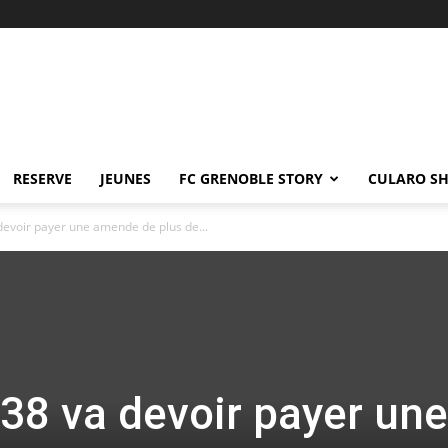
RESERVE
JEUNES
FC GRENOBLE STORY
CULARO S
devoir payer une amende de plus de...
F38 va devoir payer une