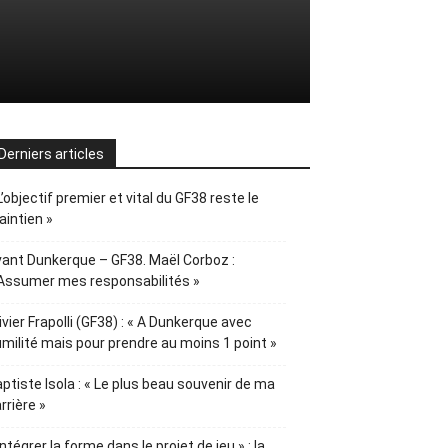
Derniers articles
L’objectif premier et vital du GF38 reste le
intien »
ant Dunkerque – GF38. Maël Corboz :
Assumer mes responsabilités »
ivier Frapolli (GF38) : « A Dunkerque avec
milité mais pour prendre au moins 1 point »
ptiste Isola : « Le plus beau souvenir de ma
rrière »
Intégrer la forme dans le projet de jeu » : la