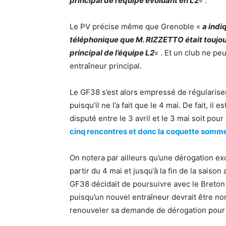
principal de l’équipe évoluant en L2
« .
Le PV précise même que Grenoble «
a indi
téléphonique que M. RIZZETTO était toujour
principal de l’équipe L2
« . Et un club ne p
entraîneur principal.
Le GF38 s’est alors empressé de régulariser
puisqu’il ne l’a fait que le 4 mai. De fait,
disputé entre le 3 avril et le 3 mai soit po
cinq rencontres et donc la coquette somm
On notera par ailleurs qu’une dérogation e
partir du 4 mai et jusqu’à la fin de la saison 
GF38 décidait de poursuivre avec le Breton à
puisqu’un nouvel entraîneur devrait être n
renouveler sa demande de dérogation pour l