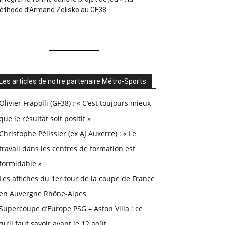
éthode d’Armand Zelisko au GF38
Les articles de notre partenaire Métro-Sports
Olivier Frapolli (GF38) : « C’est toujours mieux
que le résultat soit positif »
Christophe Pélissier (ex AJ Auxerre) : « Le
travail dans les centres de formation est
formidable »
Les affiches du 1er tour de la coupe de France
en Auvergne Rhône-Alpes
Supercoupe d’Europe PSG – Aston Villa : ce
qu’il faut savoir avant le 12 août