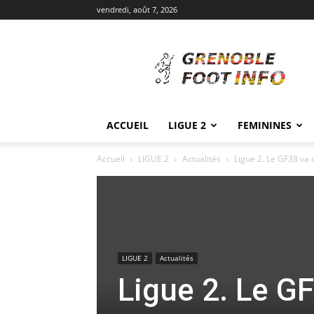
vendredi, août 7, 2026
Grenoble
Foot
Info
ACCUEIL
LIGUE 2
FEMININES
Accueil
LIGUE 2
Actualités
Ligue 2. Le GF38 va 
LIGUE 2
Actualités
Ligue 2. Le G