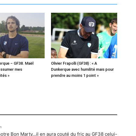
erque – GF38. Maël
Olivier Frapolli (GF38) : « A
 Assumer mes
Dunkerque avec humilité mais pour
ités »
prendre au moins 1 point »
n
otre Bon Marty…il en aura couté du fric au GF38 celui-