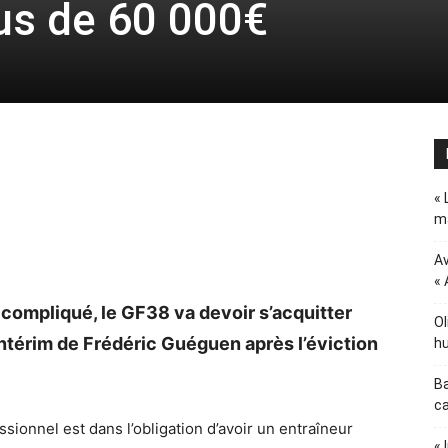
us de 60 000€
« 
ma
Av
« 
ompliqué, le GF38 va devoir s’acquitter
Ol
ntérim de Frédéric Guéguen après l’éviction
hu
Ba
ca
ssionnel est dans l’obligation d’avoir un entraîneur
« 