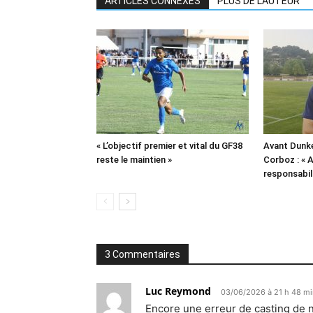
ARTICLES CONNEXES
PLUS DE L'AUTEUR
« L’objectif premier et vital du GF38
Avant Dunk
reste le maintien »
Corboz : «
responsabil
3 Commentaires
Luc Reymond
03/06/2026 à 21 h 48 mi
Encore une erreur de casting de n