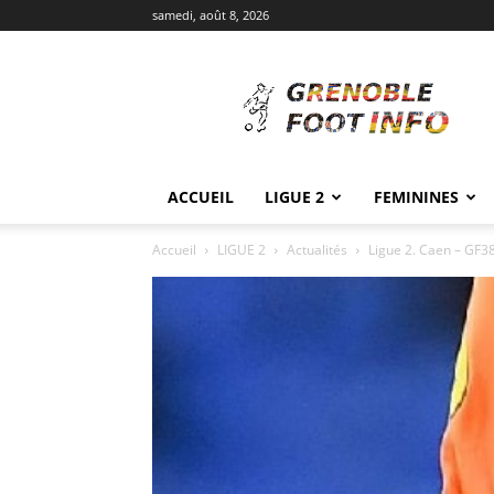
samedi, août 8, 2026
Grenoble
Foot
Info
ACCUEIL
LIGUE 2
FEMININES
Accueil
LIGUE 2
Actualités
Ligue 2. Caen – GF38