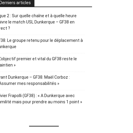
Derniers articles
gue 2 : Sur quelle chaîne et à quelle heure
ivre le match USL Dunkerque – GF38 en
rect ?
38. Le groupe retenu pour le déplacement à
unkerque
L’objectif premier et vital du GF38 reste le
intien »
ant Dunkerque – GF38. Maël Corboz :
Assumer mes responsabilités »
ivier Frapolli (GF38) : « A Dunkerque avec
milité mais pour prendre au moins 1 point »