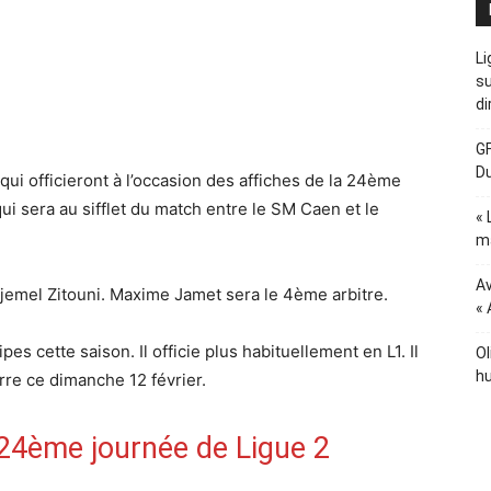
Li
su
di
GF
D
qui officieront à l’occasion des affiches de la 24ème
i sera au sifflet du match entre le SM Caen et le
« 
ma
Av
Djemel Zitouni. Maxime Jamet sera le 4ème arbitre.
« 
s cette saison. Il officie plus habituellement en L1. Il
Ol
hu
rre ce dimanche 12 février.
a 24ème journée de Ligue 2