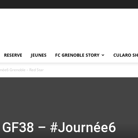
RESERVE
JEUNES
FC GRENOBLE STORY
CULARO S
rnée6 Grenoble – Red Star
u GF38 – #Journée6