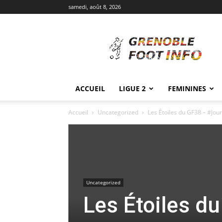
samedi, août 8, 2026
Grenoble
Foot
Info
ACCUEIL
LIGUE 2
FEMININES
Accueil
Uncategorized
Les Étoiles du GF38 – #Jou
Uncategorized
Les Étoiles d