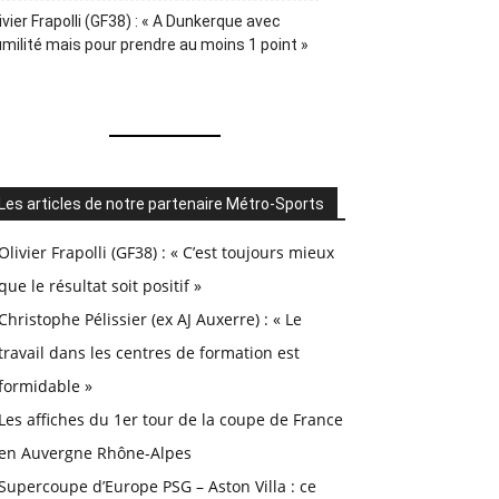
ivier Frapolli (GF38) : « A Dunkerque avec
milité mais pour prendre au moins 1 point »
Les articles de notre partenaire Métro-Sports
Olivier Frapolli (GF38) : « C’est toujours mieux
que le résultat soit positif »
Christophe Pélissier (ex AJ Auxerre) : « Le
travail dans les centres de formation est
formidable »
Les affiches du 1er tour de la coupe de France
en Auvergne Rhône-Alpes
Supercoupe d’Europe PSG – Aston Villa : ce