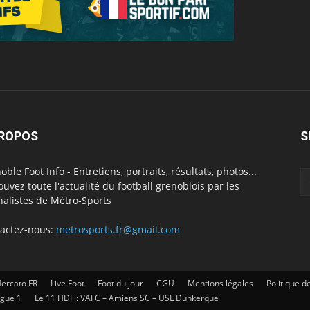
PROPOS
S
oble Foot Info - Entretiens, portraits, résultats, photos...
ouvez toute l'actualité du football grenoblois par les
nalistes de Métro-Sports
actez-nous:
metrosports.fr@gmail.com
ercato FR
Live Foot
Foot du jour
CGU
Mentions légales
Politique de
igue 1
Le 11 HDF : VAFC – Amiens SC – USL Dunkerque