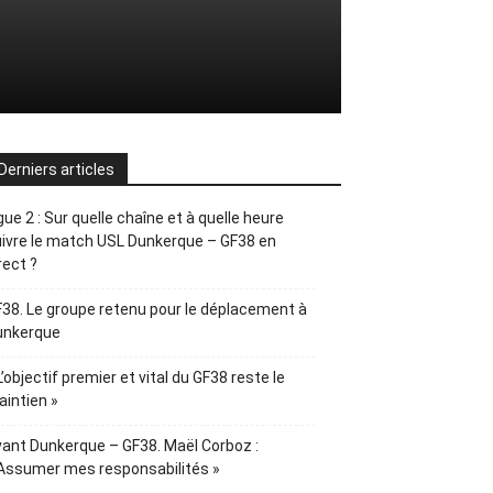
Derniers articles
gue 2 : Sur quelle chaîne et à quelle heure
ivre le match USL Dunkerque – GF38 en
rect ?
38. Le groupe retenu pour le déplacement à
unkerque
L’objectif premier et vital du GF38 reste le
intien »
ant Dunkerque – GF38. Maël Corboz :
Assumer mes responsabilités »