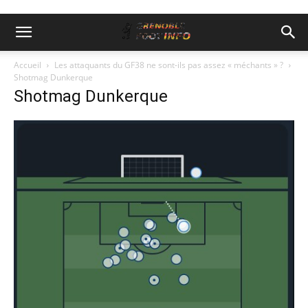
Accueil
Les attaquants du GF38 ne sont-ils pas assez « méchants » ?
Shotmag Dunkerque
Shotmag Dunkerque