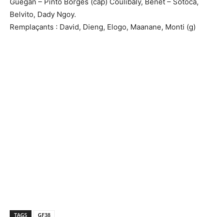
Guegan – Pinto Borges (cap) Coulibaly, Benet – Sotoca,
Belvito, Dady Ngoy.
Remplaçants : David, Dieng, Elogo, Maanane, Monti (g)
TAGS
GF38