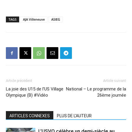
TAGS
AJA Villeneuve
ASIEG
Article précédent
Article suivant
La joie des U15 de l’US Village
National – Le programme de la
Olympique (B) #Vidéo
26ème journée
ARTICLES CONNEXES
PLUS DE L'AUTEUR
L’USVO célèbre un demi-siècle au