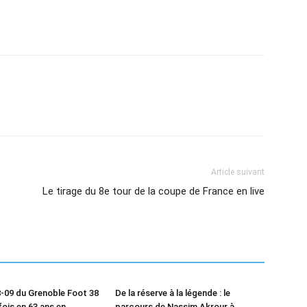
Article suivant
Le tirage du 8e tour de la coupe de France en live
-09 du Grenoble Foot 38
De la réserve à la légende : le
fois en 63 ans en
parcours de Nassim Akrour à