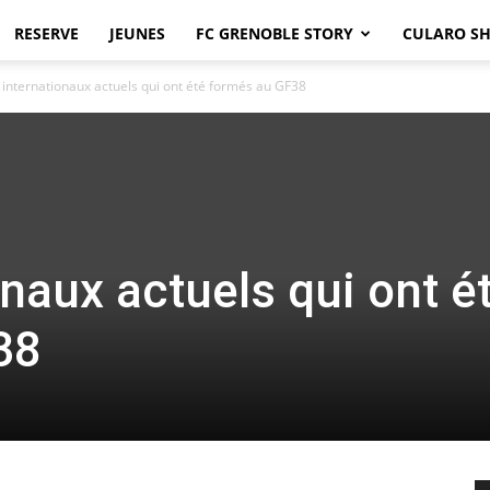
RESERVE
JEUNES
FC GRENOBLE STORY
CULARO S
 internationaux actuels qui ont été formés au GF38
naux actuels qui ont é
38