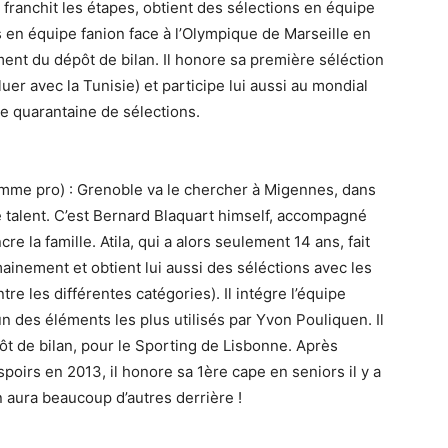
e, franchit les étapes, obtient des sélections en équipe
s en équipe fanion face à l’Olympique de Marseille en
ent du dépôt de bilan. Il honore sa première séléction
luer avec la Tunisie) et participe lui aussi au mondial
ne quarantaine de sélections.
mme pro) : Grenoble va le chercher à Migennes, dans
ce talent. C’est Bernard Blaquart himself, accompagné
e la famille. Atila, qui a alors seulement 14 ans, fait
inement et obtient lui aussi des séléctions avec les
e les différentes catégories). Il intégre l’équipe
 des éléments les plus utilisés par Yvon Pouliquen. Il
t de bilan, pour le Sporting de Lisbonne. Après
oirs en 2013, il honore sa 1ère cape en seniors il y a
n aura beaucoup d’autres derrière !