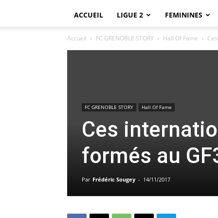
ACCUEIL
LIGUE 2
FEMININES
Accueil
FC GRENOBLE STORY
Hall Of Fame
Ces
FC GRENOBLE STORY
Hall Of Fame
Ces internatio
formés au GF
Par
Frédéric Sougey
-
14/11/2017