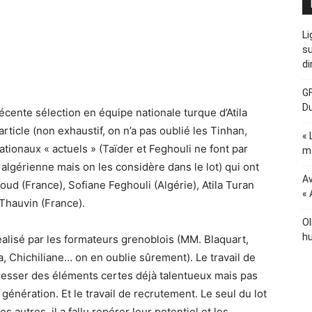
Li
su
di
GF
D
 récente sélection en équipe nationale turque d’Atila
rticle (non exhaustif, on n’a pas oublié les Tinhan,
« 
tionaux « actuels » (Taïder et Feghouli ne font par
ma
algérienne mais on les considère dans le lot) qui ont
Av
oud (France), Sofiane Feghouli (Algérie), Atila Turan
« 
 Thauvin (France).
Ol
hu
réalisé par les formateurs grenoblois (MM. Blaquart,
a, Chichiliane… on en oublie sûrement). Le travail de
gresser des éléments certes déjà talentueux mais pas
génération. Et le travail de recrutement. Le seul du lot
s autres, il a fallu repérer leur potentiel et les