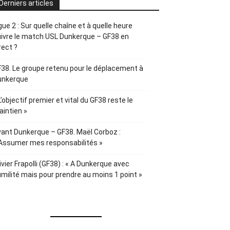
Derniers articles
gue 2 : Sur quelle chaîne et à quelle heure
ivre le match USL Dunkerque – GF38 en
rect ?
38. Le groupe retenu pour le déplacement à
unkerque
L’objectif premier et vital du GF38 reste le
intien »
ant Dunkerque – GF38. Maël Corboz :
Assumer mes responsabilités »
ivier Frapolli (GF38) : « A Dunkerque avec
milité mais pour prendre au moins 1 point »