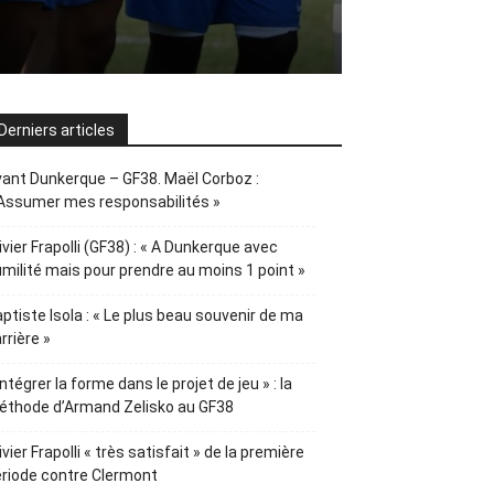
Derniers articles
ant Dunkerque – GF38. Maël Corboz :
Assumer mes responsabilités »
ivier Frapolli (GF38) : « A Dunkerque avec
milité mais pour prendre au moins 1 point »
ptiste Isola : « Le plus beau souvenir de ma
rrière »
Intégrer la forme dans le projet de jeu » : la
éthode d’Armand Zelisko au GF38
ivier Frapolli « très satisfait » de la première
riode contre Clermont