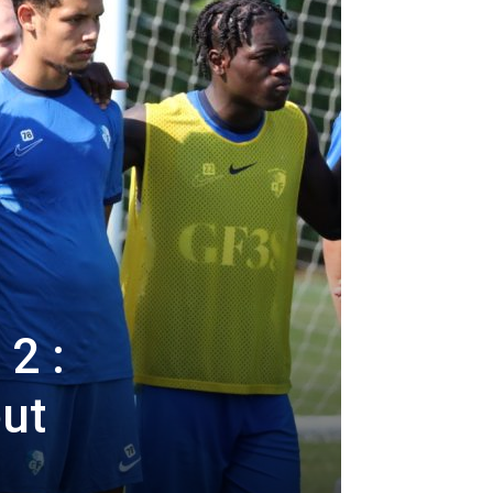
 2 :
out