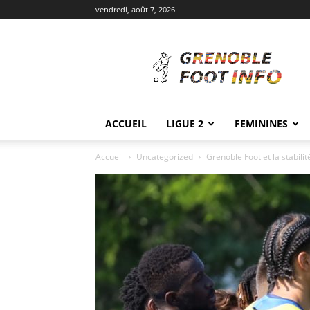
vendredi, août 7, 2026
Grenoble
Foot
Info
ACCUEIL
LIGUE 2
FEMININES
Accueil
Uncategorized
Grenoble Foot et la stabilit