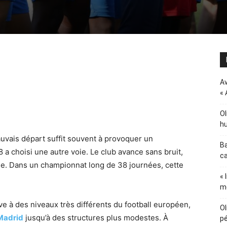
Av
« 
Ol
hu
mauvais départ suffit souvent à provoquer un
Ba
a choisi une autre voie. Le club avance sans bruit,
ca
ble. Dans un championnat long de 38 journées, cette
« 
m
uve à des niveaux très différents du football européen,
Ol
Madrid
jusqu’à des structures plus modestes. À
pé