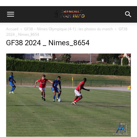
Accueil
GF38 – Nîmes Olympique (4-1) : les photos du match
GF38
2024 _ Nimes_8654
GF38 2024 _ Nimes_8654