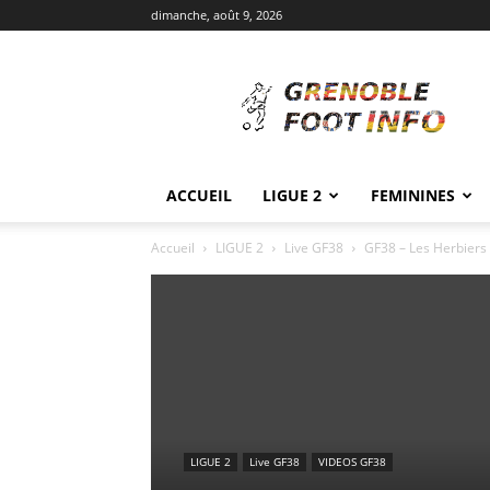
dimanche, août 9, 2026
Grenoble
Foot
Info
ACCUEIL
LIGUE 2
FEMININES
Accueil
LIGUE 2
Live GF38
GF38 – Les Herbiers 
LIGUE 2
Live GF38
VIDEOS GF38