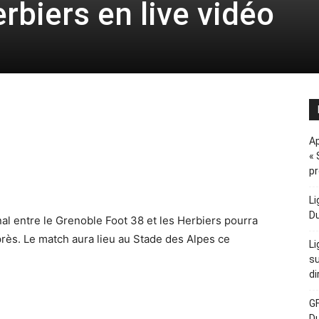
rbiers en live vidéo
Ap
« 
p
Li
D
al entre le Grenoble Foot 38 et les Herbiers pourra
après. Le match aura lieu au Stade des Alpes ce
Li
.
su
di
GF
D