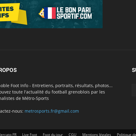
PROPOS
S
oble Foot Info - Entretiens, portraits, résultats, photos...
ouvez toute l'actualité du football grenoblois par les
nalistes de Métro-Sports
actez-nous:
metrosports.fr@gmail.com
ercato FR
Live Foot
Foot du jour
CGU
Mentions légales
Politique de