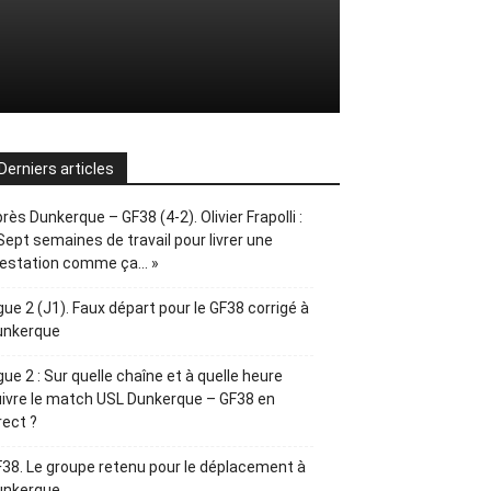
Derniers articles
rès Dunkerque – GF38 (4-2). Olivier Frapolli :
Sept semaines de travail pour livrer une
restation comme ça… »
gue 2 (J1). Faux départ pour le GF38 corrigé à
unkerque
gue 2 : Sur quelle chaîne et à quelle heure
ivre le match USL Dunkerque – GF38 en
rect ?
38. Le groupe retenu pour le déplacement à
unkerque