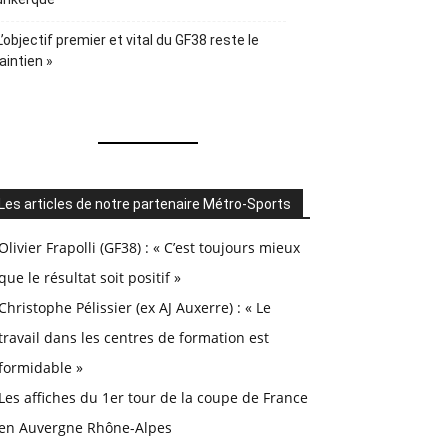
L’objectif premier et vital du GF38 reste le
intien »
Les articles de notre partenaire Métro-Sports
Olivier Frapolli (GF38) : « C’est toujours mieux
que le résultat soit positif »
Christophe Pélissier (ex AJ Auxerre) : « Le
travail dans les centres de formation est
formidable »
Les affiches du 1er tour de la coupe de France
en Auvergne Rhône-Alpes