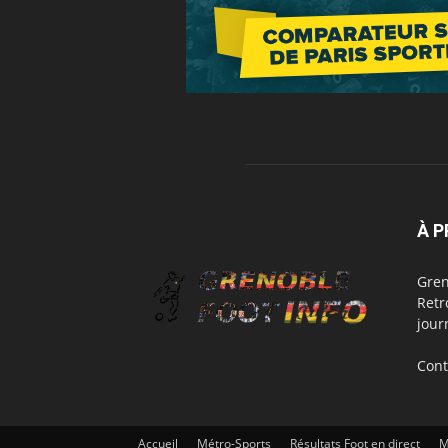
À 
Gren
Retr
jour
Cont
Accueil
Métro-Sports
Résultats Foot en direct
M