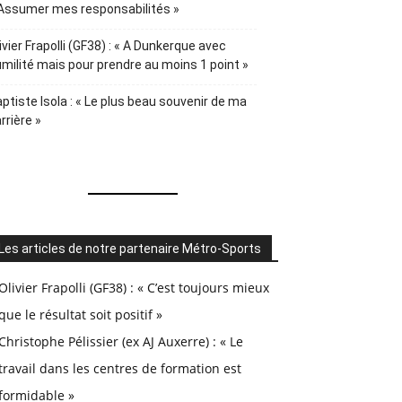
Assumer mes responsabilités »
ivier Frapolli (GF38) : « A Dunkerque avec
milité mais pour prendre au moins 1 point »
ptiste Isola : « Le plus beau souvenir de ma
rrière »
Les articles de notre partenaire Métro-Sports
Olivier Frapolli (GF38) : « C’est toujours mieux
que le résultat soit positif »
Christophe Pélissier (ex AJ Auxerre) : « Le
travail dans les centres de formation est
formidable »