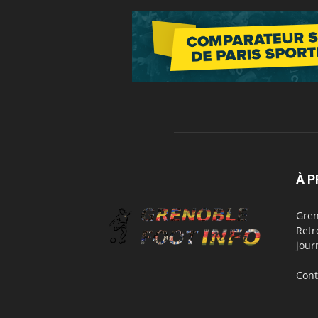
À 
Gren
Retr
jour
Cont