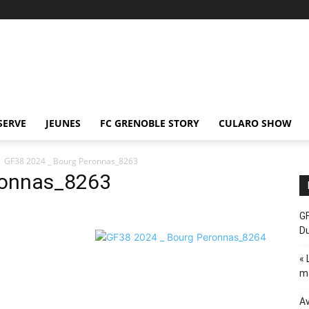
SERVE
JEUNES
FC GRENOBLE STORY
CULARO SHOW
GF38 2024 _ Bourg Peronnas_8263
ronnas_8263
GF
D
« 
ma
Av