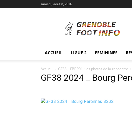
samedi, août 8, 2026
Grenoble
Foot
Info
ACCUEIL
LIGUE 2
FEMININES
RE
Accueil
GF38 – FBBP01 : les photos de la rencontre
GF38 2024 _ Bourg Pe