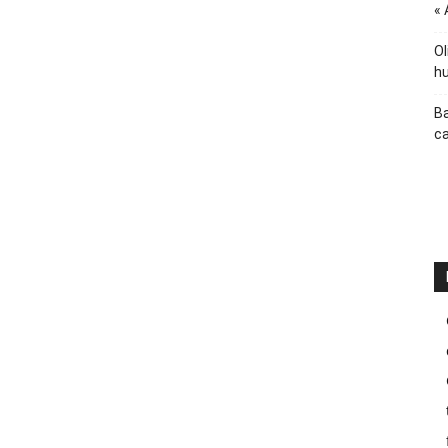
« 
Ol
hu
Ba
ca