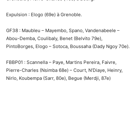
Expulsion : Elogo (69e) à Grenoble.
GF38 : Maubleu – Mayembo, Spano, Vandenabeele –
Abou-Demba, Coulibaly, Benet (Belvito 79e),
PintoBorges, Elogo – Sotoca, Boussaha (Dady Ngoy 70e).
FBBP01 : Scannella – Paye, Martins Pereira, Faivre,
Pierre-Charles (Nsimba 68e) – Court, N’Diaye, Heinry,
Nirlo, Koubempa (Sarr, 80e), Begue (Merdji, 87e)