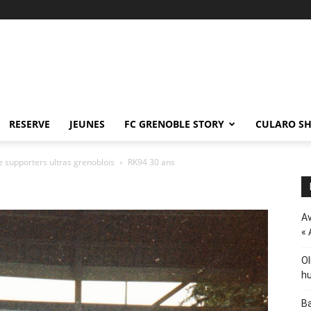
RESERVE
JEUNES
FC GRENOBLE STORY
CULARO S
 supporters ultras grenoblois
RK94 30 ans
Av
« 
Ol
hu
Ba