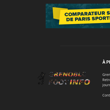
À 
Gren
Retr
jour
Cont