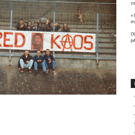
ca
« 
m
Ol
pé